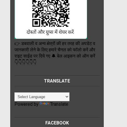
👉 डबवाली व अन्य क्षेत्रों की हर तरह की अपडेट व
जानकारी लेने के लिए हमारे चैनल को फॉलो करें और
राइट साईड पर दिये गए 🔔 बेल आइकन को ऑन करें
👇👇👇👇👇👇
TRANSLATE
Powered by
Translate
FACEBOOK