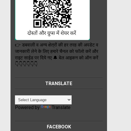
👉 डबवाली व अन्य क्षेत्रों की हर तरह की अपडेट व
जानकारी लेने के लिए हमारे चैनल को फॉलो करें और
राइट साईड पर दिये गए 🔔 बेल आइकन को ऑन करें
👇👇👇👇👇👇
TRANSLATE
Powered by
Translate
FACEBOOK