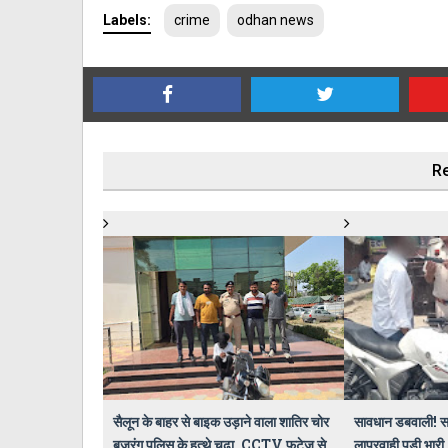
Labels:
crime
odhan news
Re
सैलून के बाहर से बाइक उड़ाने वाला शातिर चोर
सावधान डबवाली! स
बजरंग पुलिस के हत्थे चढ़ा, CCTV फुटेज से
लापरवाही पड़ी भारी,