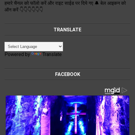
हमारे चैनल को फॉलो करें और राइट साईड पर दिये गए 🔔 बेल आइकन को
ऑन करें 👇👇👇👇👇👇
TRANSLATE
Powered by
Translate
FACEBOOK