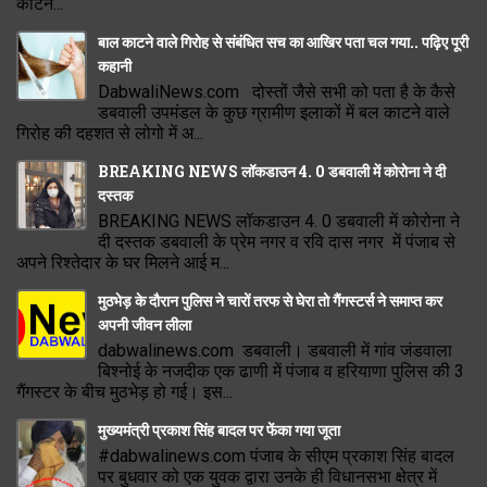
काटन...
बाल काटने वाले गिरोह से संबंधित सच का आखिर पता चल गया.. पढ़िए पूरी
कहानी
DabwaliNews.com दोस्तों जैसे सभी को पता है के कैसे
डबवाली उपमंडल के कुछ ग्रामीण इलाकों में बल काटने वाले
गिरोह की दहशत से लोगो में अ...
BREAKING NEWS लॉकडाउन 4. 0 डबवाली में कोरोना ने दी
दस्तक
BREAKING NEWS लॉकडाउन 4. 0 डबवाली में कोरोना ने
दी दस्तक डबवाली के प्रेम नगर व रवि दास नगर में पंजाब से
अपने रिश्तेदार के घर मिलने आई म...
मुठभेड़ के दौरान पुलिस ने चारों तरफ से घेरा तो गैंगस्टर्स ने समाप्त कर
अपनी जीवन लीला
dabwalinews.com डबवाली। डबवाली में गांव जंडवाला
बिश्नोई के नजदीक एक ढाणी में पंजाब व हरियाणा पुलिस की 3
गैंगस्टर के बीच मुठभेड़ हो गई। इस...
मुख्यमंत्री प्रकाश सिंह बादल पर फेंका गया जूता
#dabwalinews.com पंजाब के सीएम प्रकाश सिंह बादल
पर बुधवार को एक युवक द्वारा उनके ही विधानसभा क्षेत्र में