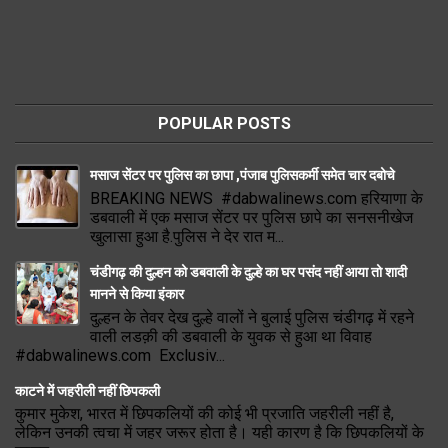
POPULAR POSTS
मसाज सेंटर पर पुलिस का छापा ,पंजाब पुलिसकर्मी समेत चार दबोचे
BREAKING NEWS #dabwalinews.com हरियाणा के
डबवाली में एक मसाज सेंटर पर पुलिस छापे का सनसनीखेज
खुलासा हुआ है.पुलिस ने देर रात म...
चंडीगढ़ की दुल्हन को डबवाली के दुल्हे का घर पसंद नहीं आया तो शादी
मानने से किया इंकार
दुल्हन के तेवर देख दुल्हे वालों ने बुलाई पुलिस चंडीगढ़ में रहने
वाली लडक़ी की डबवाली के युवक से हुआ था विवाह
#dabwalinews.com Exclusiv...
काटने में जहरीली नहीं छिपकली
कुमार मुकेश, भारत में छिपकलियों की कोई भी प्रजाति जहरीली नहीं है,
लेकिन उनकी त्वचा में जहर जरूर होता है। यही कारण है कि छिपकलियों के