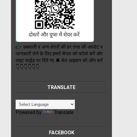
👉 डबवाली व अन्य क्षेत्रों की हर तरह की अपडेट व
जानकारी लेने के लिए हमारे चैनल को फॉलो करें और
राइट साईड पर दिये गए 🔔 बेल आइकन को ऑन करें
👇👇👇👇👇👇
TRANSLATE
Powered by
Translate
FACEBOOK