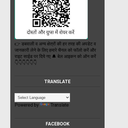
👉 डबवाली व अन्य क्षेत्रों की हर तरह की अपडेट व
जानकारी लेने के लिए हमारे चैनल को फॉलो करें और
राइट साईड पर दिये गए 🔔 बेल आइकन को ऑन करें
👇👇👇👇👇👇
TRANSLATE
Powered by
Translate
FACEBOOK