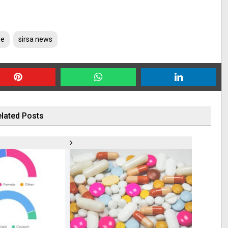
se
sirsa news
lated Posts