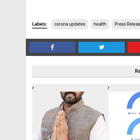
Labels:
corona updates
health
Press Relea
Re