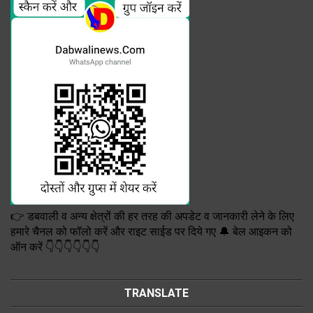
👉 डबवाली व अन्य क्षेत्रों की हर तरह की अपडेट व जानकारी लेने के लिए
हमारे चैनल को फॉलो करें और राइट साईड पर दिये गए 🔔 बेल आइकन को
ऑन करें 👇👇👇👇👇👇
TRANSLATE