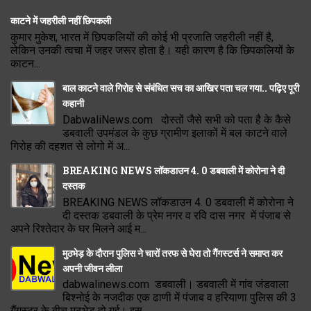
काटने में जहरीली नहीं छिपकली
कुमार मुकेश, भारत में छिपकलियों की कोई भी प्रजाति जहरीली नहीं है,
लेकिन उनकी त्वचा में जहर जरूर होता है। यही कारण है कि छिपकलियों के
काटन...
बाल काटने वाले गिरोह से संबंधित सच का आखिर पता चल गया.. पढ़िए पूरी
कहानी
DabwaliNews.com दोस्तों जैसे सभी को पता है के कैसे
डबवाली उपमंडल के कुछ ग्रामीण इलाकों में बल काटने वाले
गिरोह की दहशत से लोगो में अ...
BREAKING NEWS लॉकडाउन 4. 0 डबवाली में कोरोना ने दी
दस्तक
BREAKING NEWS लॉकडाउन 4. 0 डबवाली में कोरोना ने
दी दस्तक डबवाली के प्रेम नगर व रवि दास नगर में पंजाब से
अपने रिश्तेदार के घर मिलने आई म...
मुठभेड़ के दौरान पुलिस ने चारों तरफ से घेरा तो गैंगस्टर्स ने समाप्त कर
अपनी जीवन लीला
dabwalinews.com डबवाली। डबवाली में गांव जंडवाला
बिश्नोई के नजदीक एक ढाणी में पंजाब व हरियाणा पुलिस की 3
गैंगस्टर के बीच मुठभेड़ हो गई। इस...