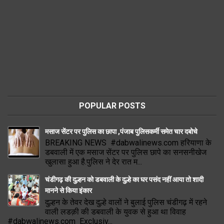
POPULAR POSTS
मसाज सेंटर पर पुलिस का छापा ,पंजाब पुलिसकर्मी समेत चार दबोचे
BREAKING NEWS #dabwalinews.com हरियाणा के
डबवाली में एक मसाज सेंटर पर पुलिस छापे का सनसनीखेज
खुलासा हुआ है.पुलिस ने देर रात म...
चंडीगढ़ की दुल्हन को डबवाली के दुल्हे का घर पसंद नहीं आया तो शादी
मानने से किया इंकार
दुल्हन के तेवर देख दुल्हे वालों ने बुलाई पुलिस चंडीगढ़ में रहने
वाली लडक़ी की डबवाली के युवक से हुआ था विवाह
#dabwalinews.com Exclusiv...