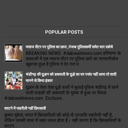
POPULAR POSTS
मसाज सेंटर पर पुलिस का छापा ,पंजाब पुलिसकर्मी समेत चार दबोचे
BREAKING NEWS #dabwalinews.com हरियाणा के
डबवाली में एक मसाज सेंटर पर पुलिस छापे का सनसनीखेज
खुलासा हुआ है.पुलिस ने देर रात म...
चंडीगढ़ की दुल्हन को डबवाली के दुल्हे का घर पसंद नहीं आया तो शादी
मानने से किया इंकार
दुल्हन के तेवर देख दुल्हे वालों ने बुलाई पुलिस चंडीगढ़ में रहने
वाली लडक़ी की डबवाली के युवक से हुआ था विवाह
#dabwalinews.com Exclusiv...
काटने में जहरीली नहीं छिपकली
कुमार मुकेश, भारत में छिपकलियों की कोई भी प्रजाति जहरीली नहीं है,
लेकिन उनकी त्वचा में जहर जरूर होता है। यही कारण है कि छिपकलियों के
काटन...