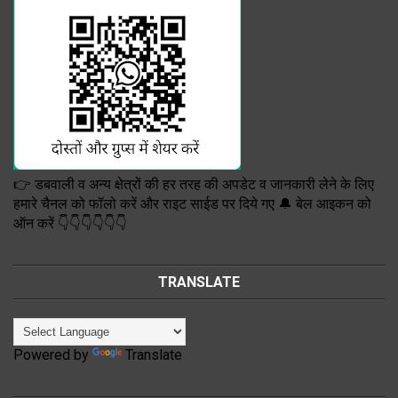
👉 डबवाली व अन्य क्षेत्रों की हर तरह की अपडेट व जानकारी लेने के लिए
हमारे चैनल को फॉलो करें और राइट साईड पर दिये गए 🔔 बेल आइकन को
ऑन करें 👇👇👇👇👇👇
TRANSLATE
Powered by
Translate