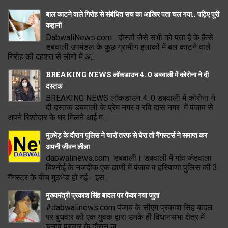
बाल काटने वाले गिरोह से संबंधित सच का आखिर पता चल गया.. पढ़िए पूरी
कहानी
DabwaliNews.com दोस्तों जैसे सभी को पता है के कैसे
डबवाली उपमंडल के कुछ ग्रामीण इलाकों में बल काटने वाले
गिरोह की दहशत से लोगो में अ...
BREAKING NEWS लॉकडाउन 4. 0 डबवाली में कोरोना ने दी
दस्तक
BREAKING NEWS लॉकडाउन 4. 0 डबवाली में कोरोना ने
दी दस्तक डबवाली के प्रेम नगर व रवि दास नगर में पंजाब से
अपने रिश्तेदार के घर मिलने आई म...
मुठभेड़ के दौरान पुलिस ने चारों तरफ से घेरा तो गैंगस्टर्स ने समाप्त कर
अपनी जीवन लीला
dabwalinews.com डबवाली। डबवाली में गांव जंडवाला
बिश्नोई के नजदीक एक ढाणी में पंजाब व हरियाणा पुलिस की 3
गैंगस्टर के बीच मुठभेड़ हो गई। इस...
मुख्यमंत्री प्रकाश सिंह बादल पर फेंका गया जूता
#dabwalinews.com पंजाब के सीएम प्रकाश सिंह बादल
पर बुधवार को एक युवक द्वारा उनके ही विधानसभा क्षेत्र में
चुनाव प्रचार के दौरान जू...