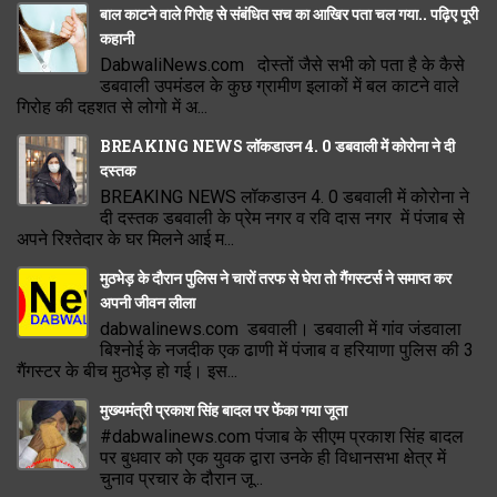
बाल काटने वाले गिरोह से संबंधित सच का आखिर पता चल गया.. पढ़िए पूरी
कहानी
DabwaliNews.com दोस्तों जैसे सभी को पता है के कैसे
डबवाली उपमंडल के कुछ ग्रामीण इलाकों में बल काटने वाले
गिरोह की दहशत से लोगो में अ...
BREAKING NEWS लॉकडाउन 4. 0 डबवाली में कोरोना ने दी
दस्तक
BREAKING NEWS लॉकडाउन 4. 0 डबवाली में कोरोना ने
दी दस्तक डबवाली के प्रेम नगर व रवि दास नगर में पंजाब से
अपने रिश्तेदार के घर मिलने आई म...
मुठभेड़ के दौरान पुलिस ने चारों तरफ से घेरा तो गैंगस्टर्स ने समाप्त कर
अपनी जीवन लीला
dabwalinews.com डबवाली। डबवाली में गांव जंडवाला
बिश्नोई के नजदीक एक ढाणी में पंजाब व हरियाणा पुलिस की 3
गैंगस्टर के बीच मुठभेड़ हो गई। इस...
मुख्यमंत्री प्रकाश सिंह बादल पर फेंका गया जूता
#dabwalinews.com पंजाब के सीएम प्रकाश सिंह बादल
पर बुधवार को एक युवक द्वारा उनके ही विधानसभा क्षेत्र में
चुनाव प्रचार के दौरान जू...