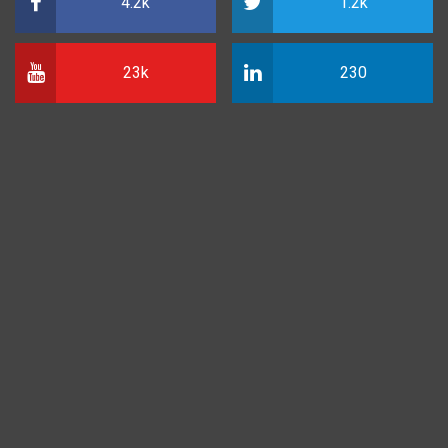
4.2k
1.2k
23k
230