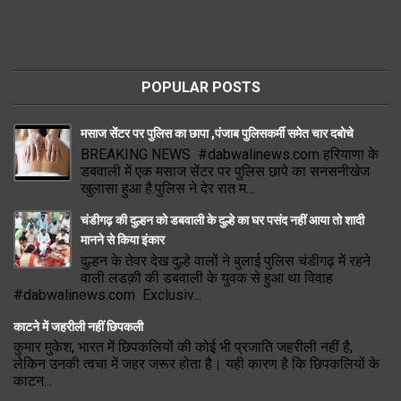
POPULAR POSTS
मसाज सेंटर पर पुलिस का छापा ,पंजाब पुलिसकर्मी समेत चार दबोचे
BREAKING NEWS #dabwalinews.com हरियाणा के
डबवाली में एक मसाज सेंटर पर पुलिस छापे का सनसनीखेज
खुलासा हुआ है.पुलिस ने देर रात म...
चंडीगढ़ की दुल्हन को डबवाली के दुल्हे का घर पसंद नहीं आया तो शादी
मानने से किया इंकार
दुल्हन के तेवर देख दुल्हे वालों ने बुलाई पुलिस चंडीगढ़ में रहने
वाली लडक़ी की डबवाली के युवक से हुआ था विवाह
#dabwalinews.com Exclusiv...
काटने में जहरीली नहीं छिपकली
कुमार मुकेश, भारत में छिपकलियों की कोई भी प्रजाति जहरीली नहीं है,
लेकिन उनकी त्वचा में जहर जरूर होता है। यही कारण है कि छिपकलियों के
काटन...