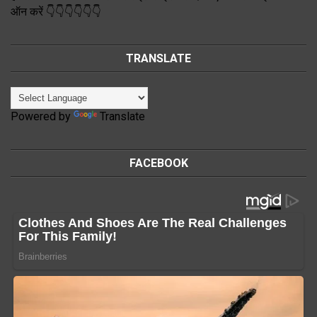
ऑन करें 👇👇👇👇👇👇
TRANSLATE
Powered by
Translate
FACEBOOK