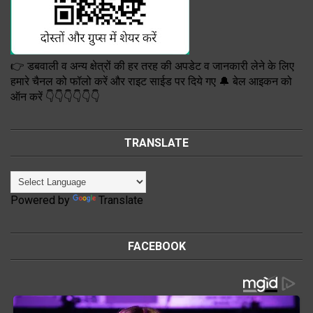
👉 डबवाली व अन्य क्षेत्रों की हर तरह की अपडेट व जानकारी लेने के लिए
हमारे चैनल को फॉलो करें और राइट साईड पर दिये गए 🔔 बेल आइकन को
ऑन करें 👇👇👇👇👇👇
TRANSLATE
Powered by
Translate
FACEBOOK