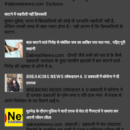
#dabwalinews.com Exclusiv...
काटने में जहरीली नहीं छिपकली
कुमार मुकेश, भारत में छिपकलियों की कोई भी प्रजाति जहरीली नहीं है,
लेकिन उनकी त्वचा में जहर जरूर होता है। यही कारण है कि छिपकलियों के
काटन...
बाल काटने वाले गिरोह से संबंधित सच का आखिर पता चल गया.. पढ़िए पूरी
कहानी
DabwaliNews.com दोस्तों जैसे सभी को पता है के कैसे
डबवाली उपमंडल के कुछ ग्रामीण इलाकों में बल काटने वाले
गिरोह की दहशत से लोगो में अ...
BREAKING NEWS लॉकडाउन 4. 0 डबवाली में कोरोना ने दी
दस्तक
BREAKING NEWS लॉकडाउन 4. 0 डबवाली में कोरोना ने
दी दस्तक डबवाली के प्रेम नगर व रवि दास नगर में पंजाब से
अपने रिश्तेदार के घर मिलने आई म...
मुठभेड़ के दौरान पुलिस ने चारों तरफ से घेरा तो गैंगस्टर्स ने समाप्त कर
अपनी जीवन लीला
dabwalinews.com डबवाली। डबवाली में गांव जंडवाला
बिश्नोई के नजदीक एक ढाणी में पंजाब व हरियाणा पुलिस की 3