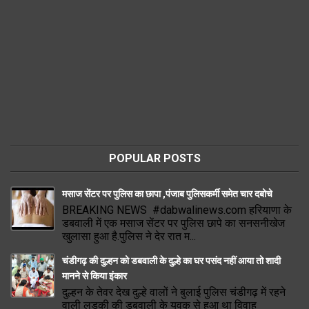
POPULAR POSTS
मसाज सेंटर पर पुलिस का छापा ,पंजाब पुलिसकर्मी समेत चार दबोचे
BREAKING NEWS #dabwalinews.com हरियाणा के
डबवाली में एक मसाज सेंटर पर पुलिस छापे का सनसनीखेज
खुलासा हुआ है.पुलिस ने देर रात म...
चंडीगढ़ की दुल्हन को डबवाली के दुल्हे का घर पसंद नहीं आया तो शादी
मानने से किया इंकार
दुल्हन के तेवर देख दुल्हे वालों ने बुलाई पुलिस चंडीगढ़ में रहने
वाली लडक़ी की डबवाली के युवक से हुआ था विवाह