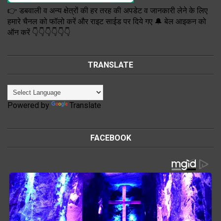
👉 डबवाली व अन्य क्षेत्रों की हर तरह की अपडेट व जानकारी लेने के लिए
हमारे चैनल को फॉलो करें और राइट साईड पर दिये गए 🔔 बेल आइकन को
ऑन करें 👇👇👇👇👇👇
TRANSLATE
Powered by
Translate
FACEBOOK