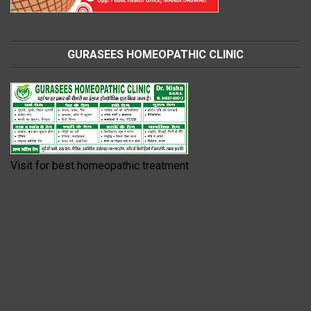
GURASEES HOMEOPATHIC CLINIC
Visit for best homeopathic treatment