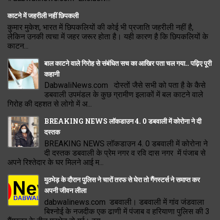
काटने में जहरीली नहीं छिपकली
कुमार मुकेश, भारत में छिपकलियों की कोई भी प्रजाति जहरीली नहीं है,
लेकिन उनकी त्वचा में जहर जरूर होता है। यही कारण है कि छिपकलियों के
काटन...
बाल काटने वाले गिरोह से संबंधित सच का आखिर पता चल गया.. पढ़िए पूरी
कहानी
DabwaliNews.com दोस्तों जैसे सभी को पता है के कैसे
डबवाली उपमंडल के कुछ ग्रामीण इलाकों में बल काटने वाले
गिरोह की दहशत से लोगो में अ...
BREAKING NEWS लॉकडाउन 4. 0 डबवाली में कोरोना ने दी
दस्तक
BREAKING NEWS लॉकडाउन 4. 0 डबवाली में कोरोना ने
दी दस्तक डबवाली के प्रेम नगर व रवि दास नगर में पंजाब से
अपने रिश्तेदार के घर मिलने आई म...
मुठभेड़ के दौरान पुलिस ने चारों तरफ से घेरा तो गैंगस्टर्स ने समाप्त कर
अपनी जीवन लीला
dabwalinews.com डबवाली। डबवाली में गांव जंडवाला
बिश्नोई के नजदीक एक ढाणी में पंजाब व हरियाणा पुलिस की 3