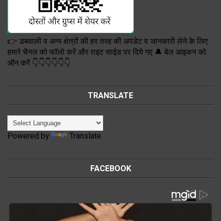
👉 डबवाली व अन्य क्षेत्रों की हर तरह की अपडेट व जानकारी लेने के लिए
हमारे चैनल को फॉलो करें और राइट साईड पर दिये गए 🔔 बेल आइकन को
ऑन करें 👇👇👇👇👇👇
TRANSLATE
Powered by
Translate
FACEBOOK