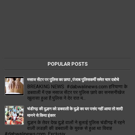
POPULAR POSTS
मसाज सेंटर पर पुलिस का छापा ,पंजाब पुलिसकर्मी समेत चार दबोचे
BREAKING NEWS #dabwalinews.com हरियाणा के
डबवाली में एक मसाज सेंटर पर पुलिस छापे का सनसनीखेज
खुलासा हुआ है.पुलिस ने देर रात म...
चंडीगढ़ की दुल्हन को डबवाली के दुल्हे का घर पसंद नहीं आया तो शादी
मानने से किया इंकार
दुल्हन के तेवर देख दुल्हे वालों ने बुलाई पुलिस चंडीगढ़ में रहने
वाली लडक़ी की डबवाली के युवक से हुआ था विवाह
#dabwalinews.com Exclusiv...