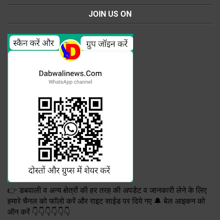
JOIN US ON
👉 डबवाली व अन्य क्षेत्रों की हर तरह की अपडेट व जानकारी लेने के लिए
हमारे चैनल को फॉलो करें और राइट साईड पर दिये गए 🔔 बेल आइकन को
ऑन करें 👇👇👇👇👇👇