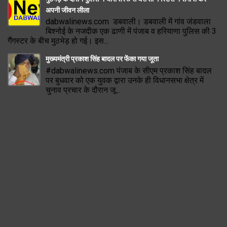
अपनी जीवन लीला
dabwalinews.com डबवाली। डबवाली में गांव जंडवाला
बिश्नोई के नजदीक एक ढाणी में पंजाब व हरियाणा पुलिस की 3
गैंगस्टर के बीच मुठभेड़ हो गई। इस...
मुख्यमंत्री प्रकाश सिंह बादल पर फेंका गया जूता
#dabwalinews.com पंजाब के सीएम प्रकाश सिंह बादल
पर बुधवार को एक युवक द्वारा उनके ही विधानसभा क्षेत्र में
चुनाव प्रचार के दौरान जू...