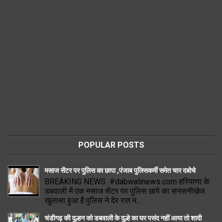
POPULAR POSTS
मसाज सेंटर पर पुलिस का छापा ,पंजाब पुलिसकर्मी समेत चार दबोचे
BREAKING NEWS #dabwalinews.com हरियाणा के
डबवाली में एक मसाज सेंटर पर पुलिस छापे का सनसनीखेज
खुलासा हुआ है.पुलिस ने देर रात म...
चंडीगढ़ की दुल्हन को डबवाली के दुल्हे का घर पसंद नहीं आया तो शादी