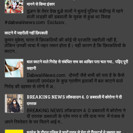
मानने से किया इंकार
दुल्हन के तेवर देख दुल्हे वालों ने बुलाई पुलिस चंडीगढ़ में रहने
वाली लडक़ी की डबवाली के युवक से हुआ था विवाह
#dabwalinews.com Exclusiv...
काटने में जहरीली नहीं छिपकली
कुमार मुकेश, भारत में छिपकलियों की कोई भी प्रजाति जहरीली नहीं है,
लेकिन उनकी त्वचा में जहर जरूर होता है। यही कारण है कि छिपकलियों के
काटन...
बाल काटने वाले गिरोह से संबंधित सच का आखिर पता चल गया.. पढ़िए पूरी
कहानी
DabwaliNews.com दोस्तों जैसे सभी को पता है के कैसे
डबवाली उपमंडल के कुछ ग्रामीण इलाकों में बल काटने वाले
गिरोह की दहशत से लोगो में अ...
BREAKING NEWS लॉकडाउन 4. 0 डबवाली में कोरोना ने दी
दस्तक
BREAKING NEWS लॉकडाउन 4. 0 डबवाली में कोरोना ने
दी दस्तक डबवाली के प्रेम नगर व रवि दास नगर में पंजाब से
अपने रिश्तेदार के घर मिलने आई म...
मुठभेड़ के दौरान पुलिस ने चारों तरफ से घेरा तो गैंगस्टर्स ने समाप्त कर