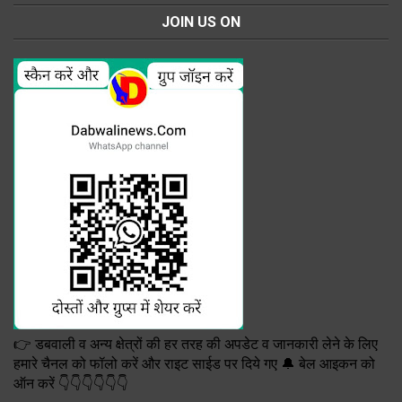
JOIN US ON
👉 डबवाली व अन्य क्षेत्रों की हर तरह की अपडेट व जानकारी लेने के लिए
हमारे चैनल को फॉलो करें और राइट साईड पर दिये गए 🔔 बेल आइकन को
ऑन करें 👇👇👇👇👇👇