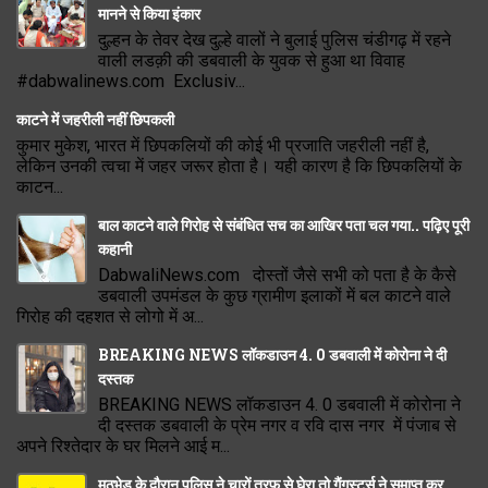
मानने से किया इंकार
दुल्हन के तेवर देख दुल्हे वालों ने बुलाई पुलिस चंडीगढ़ में रहने
वाली लडक़ी की डबवाली के युवक से हुआ था विवाह
#dabwalinews.com Exclusiv...
काटने में जहरीली नहीं छिपकली
कुमार मुकेश, भारत में छिपकलियों की कोई भी प्रजाति जहरीली नहीं है,
लेकिन उनकी त्वचा में जहर जरूर होता है। यही कारण है कि छिपकलियों के
काटन...
बाल काटने वाले गिरोह से संबंधित सच का आखिर पता चल गया.. पढ़िए पूरी
कहानी
DabwaliNews.com दोस्तों जैसे सभी को पता है के कैसे
डबवाली उपमंडल के कुछ ग्रामीण इलाकों में बल काटने वाले
गिरोह की दहशत से लोगो में अ...
BREAKING NEWS लॉकडाउन 4. 0 डबवाली में कोरोना ने दी
दस्तक
BREAKING NEWS लॉकडाउन 4. 0 डबवाली में कोरोना ने
दी दस्तक डबवाली के प्रेम नगर व रवि दास नगर में पंजाब से
अपने रिश्तेदार के घर मिलने आई म...
मुठभेड़ के दौरान पुलिस ने चारों तरफ से घेरा तो गैंगस्टर्स ने समाप्त कर