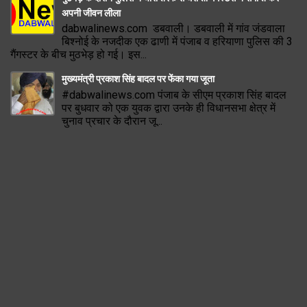
अपनी जीवन लीला
dabwalinews.com डबवाली। डबवाली में गांव जंडवाला
बिश्नोई के नजदीक एक ढाणी में पंजाब व हरियाणा पुलिस की 3
गैंगस्टर के बीच मुठभेड़ हो गई। इस...
मुख्यमंत्री प्रकाश सिंह बादल पर फेंका गया जूता
#dabwalinews.com पंजाब के सीएम प्रकाश सिंह बादल
पर बुधवार को एक युवक द्वारा उनके ही विधानसभा क्षेत्र में
चुनाव प्रचार के दौरान जू...