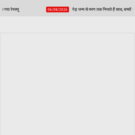
पेड़ जन्म से मरण तक निभाते हैं साथ, बच्चों की प्रतिभा चमकाकर वरिष्ठ नागरिकों ने
/08/2026