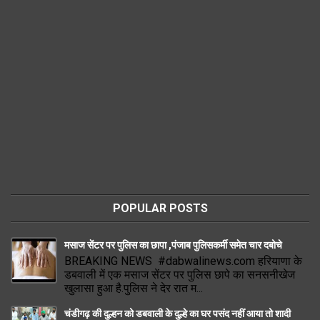
POPULAR POSTS
मसाज सेंटर पर पुलिस का छापा ,पंजाब पुलिसकर्मी समेत चार दबोचे
BREAKING NEWS #dabwalinews.com हरियाणा के
डबवाली में एक मसाज सेंटर पर पुलिस छापे का सनसनीखेज
खुलासा हुआ है.पुलिस ने देर रात म...
चंडीगढ़ की दुल्हन को डबवाली के दुल्हे का घर पसंद नहीं आया तो शादी