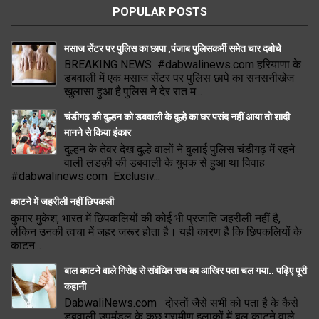
POPULAR POSTS
मसाज सेंटर पर पुलिस का छापा ,पंजाब पुलिसकर्मी समेत चार दबोचे
BREAKING NEWS #dabwalinews.com हरियाणा के
डबवाली में एक मसाज सेंटर पर पुलिस छापे का सनसनीखेज
खुलासा हुआ है.पुलिस ने देर रात म...
चंडीगढ़ की दुल्हन को डबवाली के दुल्हे का घर पसंद नहीं आया तो शादी
मानने से किया इंकार
दुल्हन के तेवर देख दुल्हे वालों ने बुलाई पुलिस चंडीगढ़ में रहने
वाली लडक़ी की डबवाली के युवक से हुआ था विवाह
#dabwalinews.com Exclusiv...
काटने में जहरीली नहीं छिपकली
कुमार मुकेश, भारत में छिपकलियों की कोई भी प्रजाति जहरीली नहीं है,
लेकिन उनकी त्वचा में जहर जरूर होता है। यही कारण है कि छिपकलियों के
काटन...
बाल काटने वाले गिरोह से संबंधित सच का आखिर पता चल गया.. पढ़िए पूरी
कहानी
DabwaliNews.com दोस्तों जैसे सभी को पता है के कैसे
डबवाली उपमंडल के कुछ ग्रामीण इलाकों में बल काटने वाले