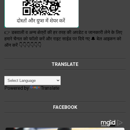
👉 डबवाली व अन्य क्षेत्रों की हर तरह की अपडेट व जानकारी लेने के लिए
हमारे चैनल को फॉलो करें और राइट साईड पर दिये गए 🔔 बेल आइकन को
ऑन करें 👇👇👇👇👇👇
TRANSLATE
Powered by
Translate
FACEBOOK