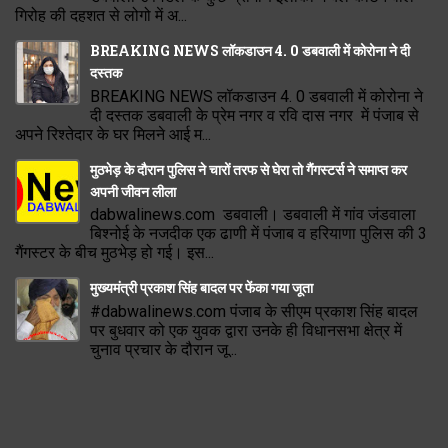
गिरोह की दहशत से लोगो में अ...
BREAKING NEWS लॉकडाउन 4. 0 डबवाली में कोरोना ने दी
दस्तक
BREAKING NEWS लॉकडाउन 4. 0 डबवाली में कोरोना ने
दी दस्तक डबवाली के प्रेम नगर व रवि दास नगर में पंजाब से
अपने रिश्तेदार के घर मिलने आई म...
मुठभेड़ के दौरान पुलिस ने चारों तरफ से घेरा तो गैंगस्टर्स ने समाप्त कर
अपनी जीवन लीला
dabwalinews.com डबवाली। डबवाली में गांव जंडवाला
बिश्नोई के नजदीक एक ढाणी में पंजाब व हरियाणा पुलिस की 3
गैंगस्टर के बीच मुठभेड़ हो गई। इस...
मुख्यमंत्री प्रकाश सिंह बादल पर फेंका गया जूता
#dabwalinews.com पंजाब के सीएम प्रकाश सिंह बादल
पर बुधवार को एक युवक द्वारा उनके ही विधानसभा क्षेत्र में
चुनाव प्रचार के दौरान जू...