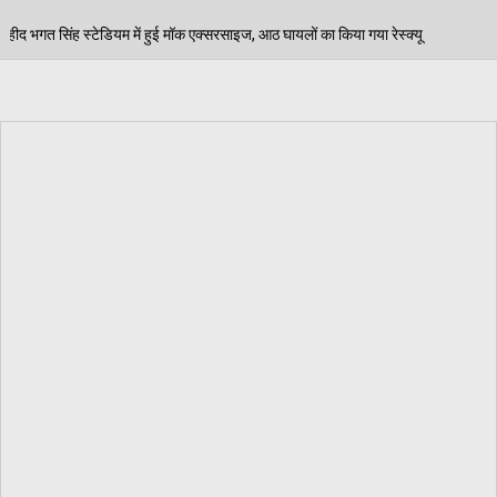
क एक्सरसाइज, आठ घायलों का किया गया रेस्क्यू
पेड़ जन्म से
06/08/2026