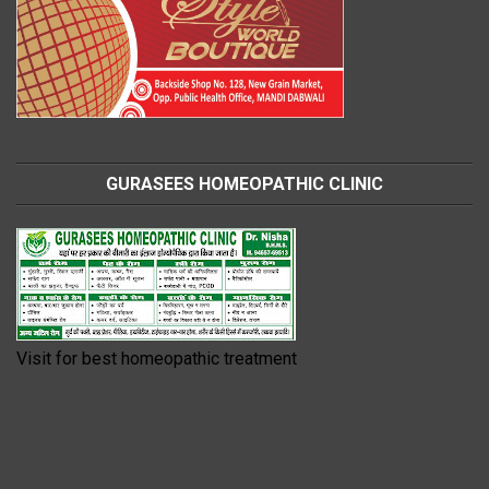
GURASEES HOMEOPATHIC CLINIC
Visit for best homeopathic treatment