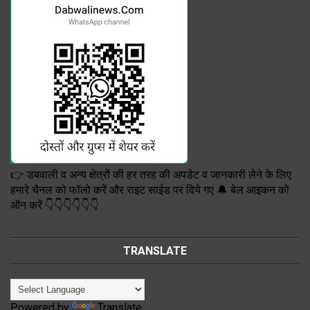
👉 डबवाली व अन्य क्षेत्रों की हर तरह की अपडेट व जानकारी लेने के लिए
हमारे चैनल को फॉलो करें और राइट साईड पर दिये गए 🔔 बेल आइकन को
ऑन करें 👇👇👇👇👇👇
TRANSLATE
Powered by
Translate