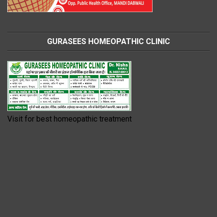
GURASEES HOMEOPATHIC CLINIC
Visit for best homeopathic treatment