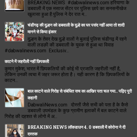
BREAKING NEWS #dabwalinews.com हरियाणा के
डबवाली में एक मसाज सेंटर पर पुलिस छापे का सनसनीखेज
खुलासा हुआ है.पुलिस ने देर रात म...
चंडीगढ़ की दुल्हन को डबवाली के दुल्हे का घर पसंद नहीं आया तो शादी
मानने से किया इंकार
दुल्हन के तेवर देख दुल्हे वालों ने बुलाई पुलिस चंडीगढ़ में रहने
वाली लडक़ी की डबवाली के युवक से हुआ था विवाह
#dabwalinews.com Exclusiv...
काटने में जहरीली नहीं छिपकली
कुमार मुकेश, भारत में छिपकलियों की कोई भी प्रजाति जहरीली नहीं है,
लेकिन उनकी त्वचा में जहर जरूर होता है। यही कारण है कि छिपकलियों के
काटन...
बाल काटने वाले गिरोह से संबंधित सच का आखिर पता चल गया.. पढ़िए पूरी
कहानी
DabwaliNews.com दोस्तों जैसे सभी को पता है के कैसे
डबवाली उपमंडल के कुछ ग्रामीण इलाकों में बल काटने वाले
गिरोह की दहशत से लोगो में अ...
BREAKING NEWS लॉकडाउन 4. 0 डबवाली में कोरोना ने दी
दस्तक