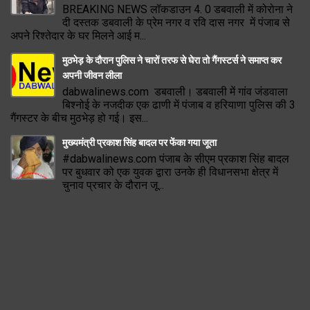
BREAKING NEWS लॉकडाउन 4. 0 डबवाली में कोरोना ने
दी दस्तक डबवाली के प्रेम नगर व रवि दास नगर में पंजाब से
अपने रिश्तेदार के घर मिलने आई म...
मुठभेड़ के दौरान पुलिस ने चारों तरफ से घेरा तो गैंगस्टर्स ने समाप्त कर
अपनी जीवन लीला
dabwalinews.com डबवाली। डबवाली में गांव जंडवाला
बिश्नोई के नजदीक एक ढाणी में पंजाब व हरियाणा पुलिस की 3
गैंगस्टर के बीच मुठभेड़ हो गई। इस...
मुख्यमंत्री प्रकाश सिंह बादल पर फेंका गया जूता
#dabwalinews.com पंजाब के सीएम प्रकाश सिंह बादल
पर बुधवार को एक युवक द्वारा उनके ही विधानसभा क्षेत्र में
चुनाव प्रचार के दौरान जू...