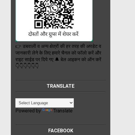
👉 डबवाली व अन्य क्षेत्रों की हर तरह की अपडेट व
जानकारी लेने के लिए हमारे चैनल को फॉलो करें और
राइट साईड पर दिये गए 🔔 बेल आइकन को ऑन करें
👇👇👇👇👇👇
TRANSLATE
Powered by
Translate
FACEBOOK