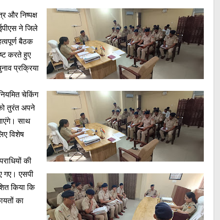
र और निष्पक्ष
 आईपीएस ने जिले
्वपूर्ण बैठक
्ट करते हुए
ुनाव प्रक्रिया
 नियमित चेकिंग
को तुरंत अपने
जाएंगे। साथ
लिए विशेष
पराधियों की
किए गए। एसपी
देशित किया कि
कायतों का