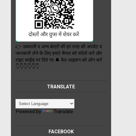
👉 डबवाली व अन्य क्षेत्रों की हर तरह की अपडेट व
जानकारी लेने के लिए हमारे चैनल को फॉलो करें और
राइट साईड पर दिये गए 🔔 बेल आइकन को ऑन करें
👇👇👇👇👇👇
TRANSLATE
Powered by
Translate
FACEBOOK