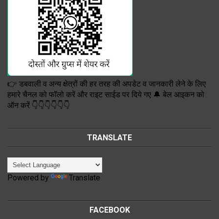
👉 डबवाली व अन्य क्षेत्रों की हर तरह की अपडेट व जानकारी लेने के लिए
हमारे चैनल को फॉलो करें और राइट साईड पर दिये गए 🔔 बेल आइकन को
ऑन करें 👇👇👇👇👇👇
TRANSLATE
Powered by
Translate
FACEBOOK