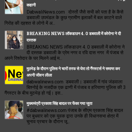
कहानी
DabwaliNews.com दोस्तों जैसे सभी को पता है के कैसे
डबवाली उपमंडल के कुछ ग्रामीण इलाकों में बल काटने वाले
गिरोह की दहशत से लोगो में अ...
BREAKING NEWS लॉकडाउन 4. 0 डबवाली में कोरोना ने दी
दस्तक
BREAKING NEWS लॉकडाउन 4. 0 डबवाली में कोरोना ने
दी दस्तक डबवाली के प्रेम नगर व रवि दास नगर में पंजाब से
अपने रिश्तेदार के घर मिलने आई म...
मुठभेड़ के दौरान पुलिस ने चारों तरफ से घेरा तो गैंगस्टर्स ने समाप्त कर
अपनी जीवन लीला
dabwalinews.com डबवाली। डबवाली में गांव जंडवाला
बिश्नोई के नजदीक एक ढाणी में पंजाब व हरियाणा पुलिस की 3
गैंगस्टर के बीच मुठभेड़ हो गई। इस...
मुख्यमंत्री प्रकाश सिंह बादल पर फेंका गया जूता
#dabwalinews.com पंजाब के सीएम प्रकाश सिंह बादल
पर बुधवार को एक युवक द्वारा उनके ही विधानसभा क्षेत्र में
चुनाव प्रचार के दौरान जू...