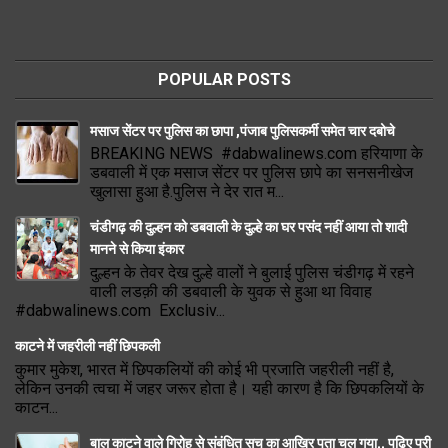
POPULAR POSTS
मसाज सेंटर पर पुलिस का छापा ,पंजाब पुलिसकर्मी समेत चार दबोचे
BREAKING NEWS #dabwalinews.com हरियाणा के
डबवाली में एक मसाज सेंटर पर पुलिस छापे का सनसनीखेज
खुलासा हुआ है.पुलिस ने देर रात म...
चंडीगढ़ की दुल्हन को डबवाली के दुल्हे का घर पसंद नहीं आया तो शादी
मानने से किया इंकार
दुल्हन के तेवर देख दुल्हे वालों ने बुलाई पुलिस चंडीगढ़ में रहने
वाली लडक़ी की डबवाली के युवक से हुआ था विवाह
#dabwalinews.com Exclusiv...
काटने में जहरीली नहीं छिपकली
कुमार मुकेश, भारत में छिपकलियों की कोई भी प्रजाति जहरीली नहीं है,
लेकिन उनकी त्वचा में जहर जरूर होता है। यही कारण है कि छिपकलियों के
काटन...
बाल काटने वाले गिरोह से संबंधित सच का आखिर पता चल गया.. पढ़िए पूरी