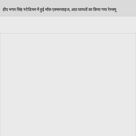
क एक्सरसाइज, आठ घायलों का किया गया रेस्क्यू
पेड़ जन्म से
06/08/2026