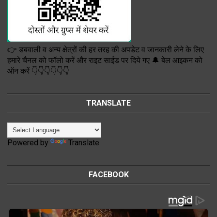
👉 डबवाली व अन्य क्षेत्रों की हर तरह की अपडेट व जानकारी लेने के लिए
हमारे चैनल को फॉलो करें और राइट साईड पर दिये गए 🔔 बेल आइकन को
ऑन करें 👇👇👇👇👇👇
TRANSLATE
Powered by
Translate
FACEBOOK