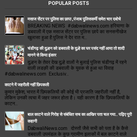
POPULAR POSTS
मसाज सेंटर पर पुलिस का छापा ,पंजाब पुलिसकर्मी समेत चार दबोचे
BREAKING NEWS #dabwalinews.com हरियाणा के
डबवाली में एक मसाज सेंटर पर पुलिस छापे का सनसनीखेज
खुलासा हुआ है.पुलिस ने देर रात म...
चंडीगढ़ की दुल्हन को डबवाली के दुल्हे का घर पसंद नहीं आया तो शादी
मानने से किया इंकार
दुल्हन के तेवर देख दुल्हे वालों ने बुलाई पुलिस चंडीगढ़ में रहने
वाली लडक़ी की डबवाली के युवक से हुआ था विवाह
#dabwalinews.com Exclusiv...
काटने में जहरीली नहीं छिपकली
कुमार मुकेश, भारत में छिपकलियों की कोई भी प्रजाति जहरीली नहीं है,
लेकिन उनकी त्वचा में जहर जरूर होता है। यही कारण है कि छिपकलियों के
काटन...
बाल काटने वाले गिरोह से संबंधित सच का आखिर पता चल गया.. पढ़िए पूरी
कहानी
DabwaliNews.com दोस्तों जैसे सभी को पता है के कैसे
डबवाली उपमंडल के कुछ ग्रामीण इलाकों में बल काटने वाले