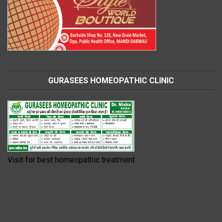
GURASEES HOMEOPATHIC CLINIC
Visit for best homeopathic treatment