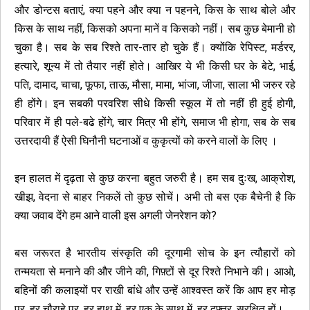
और डोन्टस बताएं, क्या पहने और क्या न पहनने, किस के साथ बोले और
किस के साथ नहीं, किसको अपना मानें व किसको नहीं। सब कुछ बेमानी हो
चुका है। सब के सब रिश्ते तार-तार हो चुके हैं। क्योंकि रेपिस्ट, मर्डरर,
हत्यारे, शून्य में तो तैयार नहीं होते। आखिर ये भी किसी घर के बेटे, भाई,
पति, दामाद, चाचा, फूफा, ताऊ, मौसा, मामा, भांजा, जीजा, साला भी जरुर रहे
ही होंगे। इन सबकी परवरिश सीधे किसी स्कूल में तो नहीं ही हुई होगी,
परिवार में ही पले-बढे होंगे, चार मित्र भी होंगे, समाज भी होगा, सब के सब
उत्तरदायी हैं ऐसी घिनौनी घटनाओं व कुकृत्यों को करने वालों के लिए ।
इन हालत में दृढ़ता से कुछ करना बहुत जरुरी है। हम सब दुःख, आक्रोश,
खीझ, वेदना से बाहर निकलें तो कुछ सोचें। अभी तो बस एक बैचेनी है कि
क्या जवाब देंगे हम आने वाली इस अगली जेनरेशन को?
बस जरूरत है भारतीय संस्कृति की दूरगामी सोच के इन त्यौहारों को
तन्मयता से मनाने की और जीने की, गिफ़्टों से दूर रिश्ते निभाने की। आओ,
बहिनों की कलाइयों पर राखी बांधे और उन्हें आश्वस्त करें कि आप हर मोड़
पर, हर चौराहे पर, हर हाथ में, हर एक के साथ में, हर दफ्तर, सुरक्षित हों।