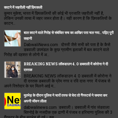
काटने में जहरीली नहीं छिपकली
कुमार मुकेश, भारत में छिपकलियों की कोई भी प्रजाति जहरीली नहीं है,
लेकिन उनकी त्वचा में जहर जरूर होता है। यही कारण है कि छिपकलियों के
काटन...
बाल काटने वाले गिरोह से संबंधित सच का आखिर पता चल गया.. पढ़िए पूरी
कहानी
DabwaliNews.com दोस्तों जैसे सभी को पता है के कैसे
डबवाली उपमंडल के कुछ ग्रामीण इलाकों में बल काटने वाले
गिरोह की दहशत से लोगो में अ...
BREAKING NEWS लॉकडाउन 4. 0 डबवाली में कोरोना ने दी
दस्तक
BREAKING NEWS लॉकडाउन 4. 0 डबवाली में कोरोना ने
दी दस्तक डबवाली के प्रेम नगर व रवि दास नगर में पंजाब से
अपने रिश्तेदार के घर मिलने आई म...
मुठभेड़ के दौरान पुलिस ने चारों तरफ से घेरा तो गैंगस्टर्स ने समाप्त कर
अपनी जीवन लीला
dabwalinews.com डबवाली। डबवाली में गांव जंडवाला
बिश्नोई के नजदीक एक ढाणी में पंजाब व हरियाणा पुलिस की 3
गैंगस्टर के बीच मुठभेड़ हो गई। इस...