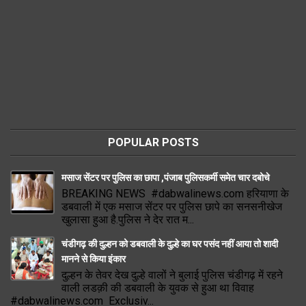
POPULAR POSTS
मसाज सेंटर पर पुलिस का छापा ,पंजाब पुलिसकर्मी समेत चार दबोचे
BREAKING NEWS #dabwalinews.com हरियाणा के
डबवाली में एक मसाज सेंटर पर पुलिस छापे का सनसनीखेज
खुलासा हुआ है.पुलिस ने देर रात म...
चंडीगढ़ की दुल्हन को डबवाली के दुल्हे का घर पसंद नहीं आया तो शादी
मानने से किया इंकार
दुल्हन के तेवर देख दुल्हे वालों ने बुलाई पुलिस चंडीगढ़ में रहने
वाली लडक़ी की डबवाली के युवक से हुआ था विवाह
#dabwalinews.com Exclusiv...