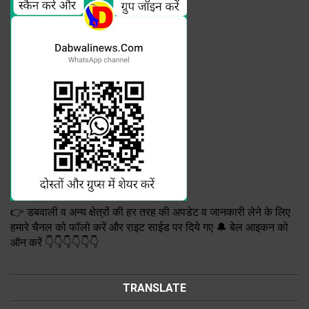
👉 डबवाली व अन्य क्षेत्रों की हर तरह की अपडेट व जानकारी लेने के लिए
हमारे चैनल को फॉलो करें और राइट साईड पर दिये गए 🔔 बेल आइकन को
ऑन करें 👇👇👇👇👇👇
TRANSLATE