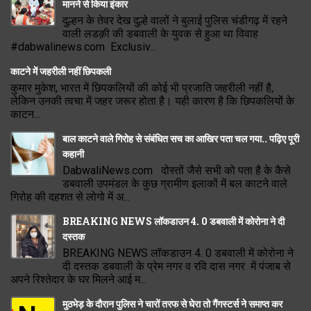
मानने से किया इंकार
दुल्हन के तेवर देख दुल्हे वालों ने बुलाई पुलिस चंडीगढ़ में रहने
वाली लडक़ी की डबवाली के युवक से हुआ था विवाह
#dabwalinews.com Exclusiv...
काटने में जहरीली नहीं छिपकली
कुमार मुकेश, भारत में छिपकलियों की कोई भी प्रजाति जहरीली नहीं है,
लेकिन उनकी त्वचा में जहर जरूर होता है। यही कारण है कि छिपकलियों के
काटन...
बाल काटने वाले गिरोह से संबंधित सच का आखिर पता चल गया.. पढ़िए पूरी
कहानी
DabwaliNews.com दोस्तों जैसे सभी को पता है के कैसे
डबवाली उपमंडल के कुछ ग्रामीण इलाकों में बल काटने वाले
गिरोह की दहशत से लोगो में अ...
BREAKING NEWS लॉकडाउन 4. 0 डबवाली में कोरोना ने दी
दस्तक
BREAKING NEWS लॉकडाउन 4. 0 डबवाली में कोरोना ने
दी दस्तक डबवाली के प्रेम नगर व रवि दास नगर में पंजाब से
अपने रिश्तेदार के घर मिलने आई म...
मुठभेड़ के दौरान पुलिस ने चारों तरफ से घेरा तो गैंगस्टर्स ने समाप्त कर