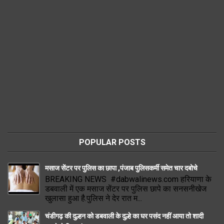
POPULAR POSTS
मसाज सेंटर पर पुलिस का छापा ,पंजाब पुलिसकर्मी समेत चार दबोचे
BREAKING NEWS #dabwalinews.com हरियाणा के
डबवाली में एक मसाज सेंटर पर पुलिस छापे का सनसनीखेज
खुलासा हुआ है.पुलिस ने देर रात म...
चंडीगढ़ की दुल्हन को डबवाली के दुल्हे का घर पसंद नहीं आया तो शादी