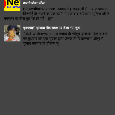
अपनी जीवन लीला
dabwalinews.com डबवाली। डबवाली में गांव जंडवाला
बिश्नोई के नजदीक एक ढाणी में पंजाब व हरियाणा पुलिस की 3
गैंगस्टर के बीच मुठभेड़ हो गई। इस...
मुख्यमंत्री प्रकाश सिंह बादल पर फेंका गया जूता
#dabwalinews.com पंजाब के सीएम प्रकाश सिंह बादल
पर बुधवार को एक युवक द्वारा उनके ही विधानसभा क्षेत्र में
चुनाव प्रचार के दौरान जू...