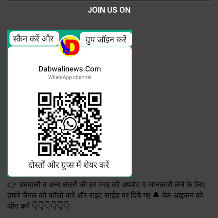
JOIN US ON
👉 डबवाली व अन्य क्षेत्रों की हर तरह की अपडेट व जानकारी लेने के लिए
हमारे चैनल को फॉलो करें और राइट साईड पर दिये गए 🔔 बेल आइकन को
ऑन करें 👇👇👇👇👇👇