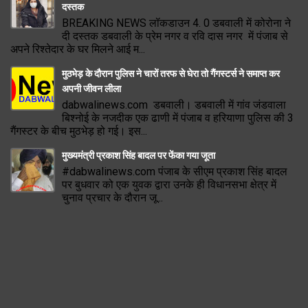
दस्तक
BREAKING NEWS लॉकडाउन 4. 0 डबवाली में कोरोना ने
दी दस्तक डबवाली के प्रेम नगर व रवि दास नगर में पंजाब से
अपने रिश्तेदार के घर मिलने आई म...
मुठभेड़ के दौरान पुलिस ने चारों तरफ से घेरा तो गैंगस्टर्स ने समाप्त कर
अपनी जीवन लीला
dabwalinews.com डबवाली। डबवाली में गांव जंडवाला
बिश्नोई के नजदीक एक ढाणी में पंजाब व हरियाणा पुलिस की 3
गैंगस्टर के बीच मुठभेड़ हो गई। इस...
मुख्यमंत्री प्रकाश सिंह बादल पर फेंका गया जूता
#dabwalinews.com पंजाब के सीएम प्रकाश सिंह बादल
पर बुधवार को एक युवक द्वारा उनके ही विधानसभा क्षेत्र में
चुनाव प्रचार के दौरान जू...