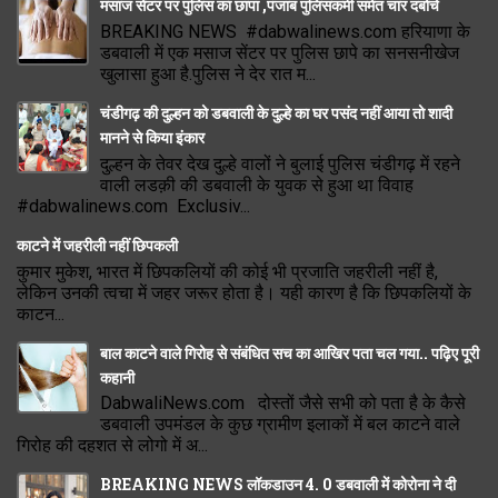
मसाज सेंटर पर पुलिस का छापा ,पंजाब पुलिसकर्मी समेत चार दबोचे
BREAKING NEWS #dabwalinews.com हरियाणा के
डबवाली में एक मसाज सेंटर पर पुलिस छापे का सनसनीखेज
खुलासा हुआ है.पुलिस ने देर रात म...
चंडीगढ़ की दुल्हन को डबवाली के दुल्हे का घर पसंद नहीं आया तो शादी
मानने से किया इंकार
दुल्हन के तेवर देख दुल्हे वालों ने बुलाई पुलिस चंडीगढ़ में रहने
वाली लडक़ी की डबवाली के युवक से हुआ था विवाह
#dabwalinews.com Exclusiv...
काटने में जहरीली नहीं छिपकली
कुमार मुकेश, भारत में छिपकलियों की कोई भी प्रजाति जहरीली नहीं है,
लेकिन उनकी त्वचा में जहर जरूर होता है। यही कारण है कि छिपकलियों के
काटन...
बाल काटने वाले गिरोह से संबंधित सच का आखिर पता चल गया.. पढ़िए पूरी
कहानी
DabwaliNews.com दोस्तों जैसे सभी को पता है के कैसे
डबवाली उपमंडल के कुछ ग्रामीण इलाकों में बल काटने वाले
गिरोह की दहशत से लोगो में अ...
BREAKING NEWS लॉकडाउन 4. 0 डबवाली में कोरोना ने दी