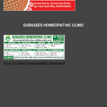
GURASEES HOMEOPATHIC CLINIC
Visit for best homeopathic treatment