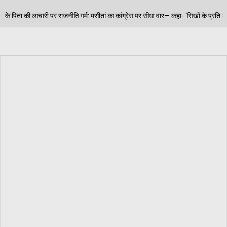
ीतां का कांग्रेस पर सीधा वार— कहा- 'सिखों के प्रति कांग्रेस का द्वेष फिर हुआ उजागर'