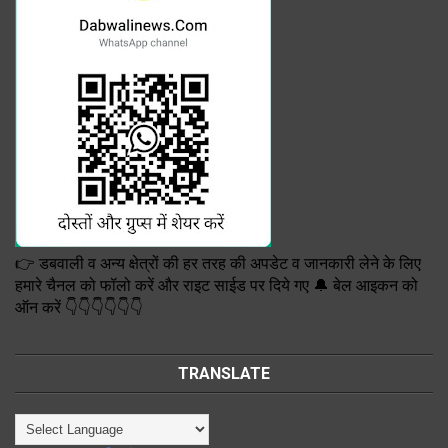
👉 डबवाली व अन्य क्षेत्रों की हर तरह की अपडेट व जानकारी लेने के लिए
हमारे चैनल को फॉलो करें और राइट साईड पर दिये गए 🔔 बेल आइकन को
ऑन करें 👇👇👇👇👇👇
TRANSLATE