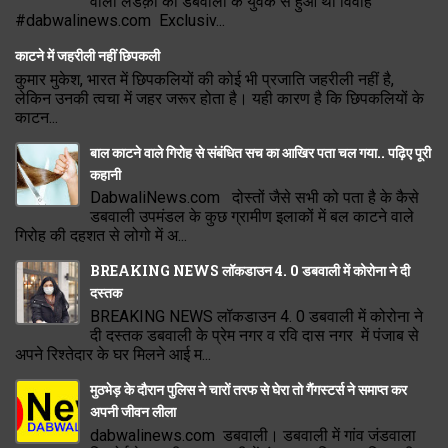
वाली लडक़ी की डबवाली के युवक से हुआ था विवाह
#dabwalinews.com Exclusiv...
काटने में जहरीली नहीं छिपकली
कुमार मुकेश, भारत में छिपकलियों की कोई भी प्रजाति जहरीली नहीं है,
लेकिन उनकी त्वचा में जहर जरूर होता है। यही कारण है कि छिपकलियों के
काटन...
बाल काटने वाले गिरोह से संबंधित सच का आखिर पता चल गया.. पढ़िए पूरी
कहानी
DabwaliNews.com दोस्तों जैसे सभी को पता है के कैसे
डबवाली उपमंडल के कुछ ग्रामीण इलाकों में बल काटने वाले
गिरोह की दहशत से लोगो में अ...
BREAKING NEWS लॉकडाउन 4. 0 डबवाली में कोरोना ने दी
दस्तक
BREAKING NEWS लॉकडाउन 4. 0 डबवाली में कोरोना ने
दी दस्तक डबवाली के प्रेम नगर व रवि दास नगर में पंजाब से
अपने रिश्तेदार के घर मिलने आई म...
मुठभेड़ के दौरान पुलिस ने चारों तरफ से घेरा तो गैंगस्टर्स ने समाप्त कर
अपनी जीवन लीला
dabwalinews.com डबवाली। डबवाली में गांव जंडवाला