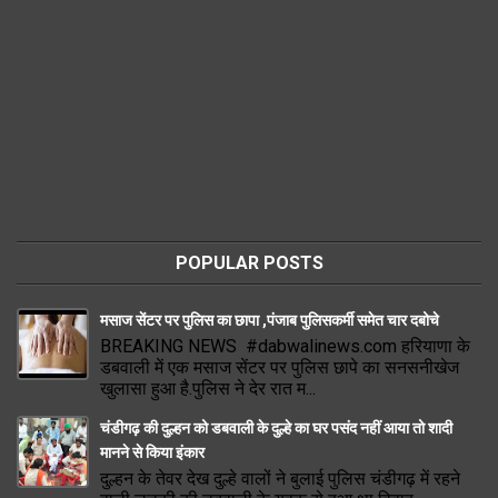
POPULAR POSTS
मसाज सेंटर पर पुलिस का छापा ,पंजाब पुलिसकर्मी समेत चार दबोचे
BREAKING NEWS #dabwalinews.com हरियाणा के
डबवाली में एक मसाज सेंटर पर पुलिस छापे का सनसनीखेज
खुलासा हुआ है.पुलिस ने देर रात म...
चंडीगढ़ की दुल्हन को डबवाली के दुल्हे का घर पसंद नहीं आया तो शादी
मानने से किया इंकार
दुल्हन के तेवर देख दुल्हे वालों ने बुलाई पुलिस चंडीगढ़ में रहने