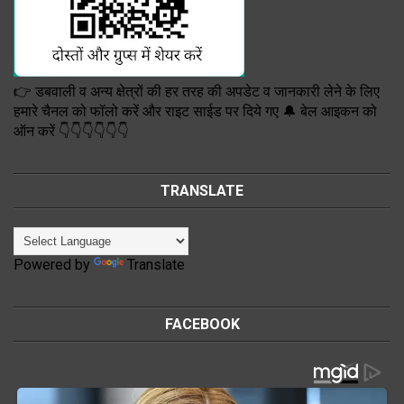
👉 डबवाली व अन्य क्षेत्रों की हर तरह की अपडेट व जानकारी लेने के लिए
हमारे चैनल को फॉलो करें और राइट साईड पर दिये गए 🔔 बेल आइकन को
ऑन करें 👇👇👇👇👇👇
TRANSLATE
Powered by
Translate
FACEBOOK