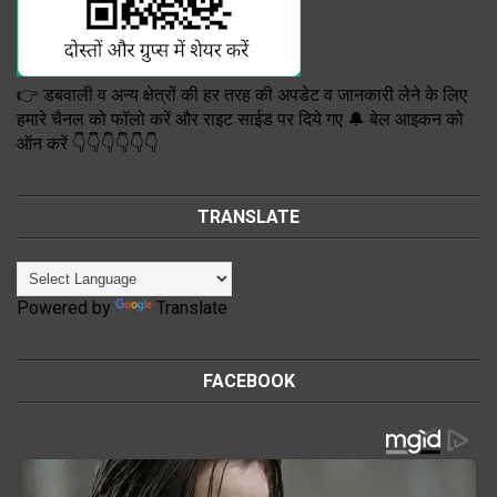
👉 डबवाली व अन्य क्षेत्रों की हर तरह की अपडेट व जानकारी लेने के लिए
हमारे चैनल को फॉलो करें और राइट साईड पर दिये गए 🔔 बेल आइकन को
ऑन करें 👇👇👇👇👇👇
TRANSLATE
Powered by
Translate
FACEBOOK