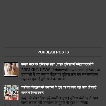
POPULAR POSTS
मसाज सेंटर पर पुलिस का छापा ,पंजाब पुलिसकर्मी समेत चार दबोचे
BREAKING NEWS #dabwalinews.com हरियाणा के
डबवाली में एक मसाज सेंटर पर पुलिस छापे का सनसनीखेज
खुलासा हुआ है.पुलिस ने देर रात म...
चंडीगढ़ की दुल्हन को डबवाली के दुल्हे का घर पसंद नहीं आया तो शादी
मानने से किया इंकार
दुल्हन के तेवर देख दुल्हे वालों ने बुलाई पुलिस चंडीगढ़ में रहने
वाली लडक़ी की डबवाली के युवक से हुआ था विवाह