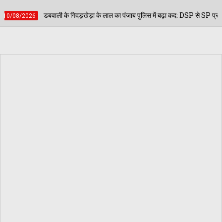
ड़ा के लाल का पंजाब पुलिस में बढ़ा कद: DSP से SP प्रमोट हुए बूटा सिंह गिल, पटियाला में संभा