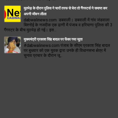
मुठभेड़ के दौरान पुलिस ने चारों तरफ से घेरा तो गैंगस्टर्स ने समाप्त कर
अपनी जीवन लीला
dabwalinews.com डबवाली। डबवाली में गांव जंडवाला
बिश्नोई के नजदीक एक ढाणी में पंजाब व हरियाणा पुलिस की 3
गैंगस्टर के बीच मुठभेड़ हो गई। इस...
मुख्यमंत्री प्रकाश सिंह बादल पर फेंका गया जूता
#dabwalinews.com पंजाब के सीएम प्रकाश सिंह बादल
पर बुधवार को एक युवक द्वारा उनके ही विधानसभा क्षेत्र में
चुनाव प्रचार के दौरान जू...