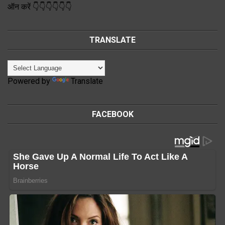
ऑन करें 👇👇👇👇👇👇
TRANSLATE
Powered by
Translate
FACEBOOK