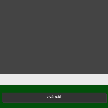
संपर्क फ़ॉर्म