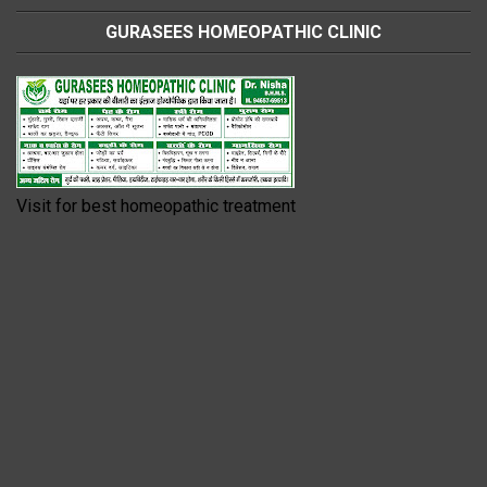
GURASEES HOMEOPATHIC CLINIC
Visit for best homeopathic treatment