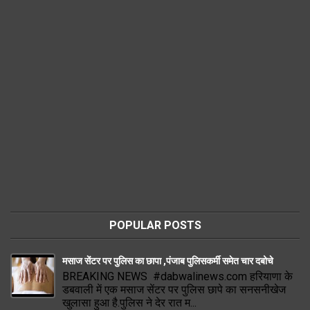
POPULAR POSTS
मसाज सेंटर पर पुलिस का छापा ,पंजाब पुलिसकर्मी समेत चार दबोचे
BREAKING NEWS #dabwalinews.com हरियाणा के
डबवाली में एक मसाज सेंटर पर पुलिस छापे का सनसनीखेज
खुलासा हुआ है.पुलिस ने देर रात म...