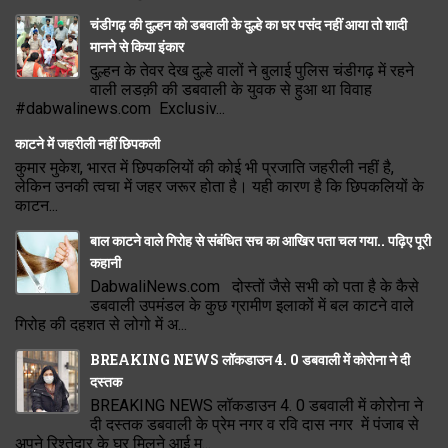
चंडीगढ़ की दुल्हन को डबवाली के दुल्हे का घर पसंद नहीं आया तो शादी
मानने से किया इंकार
दुल्हन के तेवर देख दुल्हे वालों ने बुलाई पुलिस चंडीगढ़ में रहने
वाली लडक़ी की डबवाली के युवक से हुआ था विवाह
#dabwalinews.com Exclusiv...
काटने में जहरीली नहीं छिपकली
कुमार मुकेश, भारत में छिपकलियों की कोई भी प्रजाति जहरीली नहीं है,
लेकिन उनकी त्वचा में जहर जरूर होता है। यही कारण है कि छिपकलियों के
काटन...
बाल काटने वाले गिरोह से संबंधित सच का आखिर पता चल गया.. पढ़िए पूरी
कहानी
DabwaliNews.com दोस्तों जैसे सभी को पता है के कैसे
डबवाली उपमंडल के कुछ ग्रामीण इलाकों में बल काटने वाले
गिरोह की दहशत से लोगो में अ...
BREAKING NEWS लॉकडाउन 4. 0 डबवाली में कोरोना ने दी
दस्तक
BREAKING NEWS लॉकडाउन 4. 0 डबवाली में कोरोना ने
दी दस्तक डबवाली के प्रेम नगर व रवि दास नगर में पंजाब से
अपने रिश्तेदार के घर मिलने आई म...