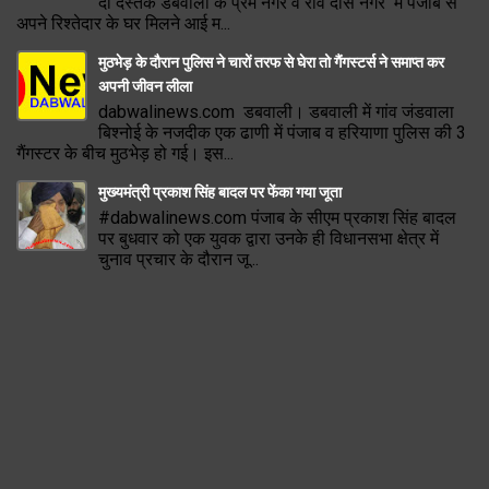
दी दस्तक डबवाली के प्रेम नगर व रवि दास नगर में पंजाब से
अपने रिश्तेदार के घर मिलने आई म...
मुठभेड़ के दौरान पुलिस ने चारों तरफ से घेरा तो गैंगस्टर्स ने समाप्त कर
अपनी जीवन लीला
dabwalinews.com डबवाली। डबवाली में गांव जंडवाला
बिश्नोई के नजदीक एक ढाणी में पंजाब व हरियाणा पुलिस की 3
गैंगस्टर के बीच मुठभेड़ हो गई। इस...
मुख्यमंत्री प्रकाश सिंह बादल पर फेंका गया जूता
#dabwalinews.com पंजाब के सीएम प्रकाश सिंह बादल
पर बुधवार को एक युवक द्वारा उनके ही विधानसभा क्षेत्र में
चुनाव प्रचार के दौरान जू...