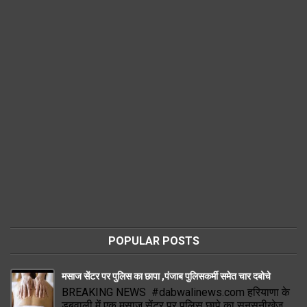
POPULAR POSTS
मसाज सेंटर पर पुलिस का छापा ,पंजाब पुलिसकर्मी समेत चार दबोचे
BREAKING NEWS #dabwalinews.com हरियाणा के
डबवाली में एक मसाज सेंटर पर पुलिस छापे का सनसनीखेज