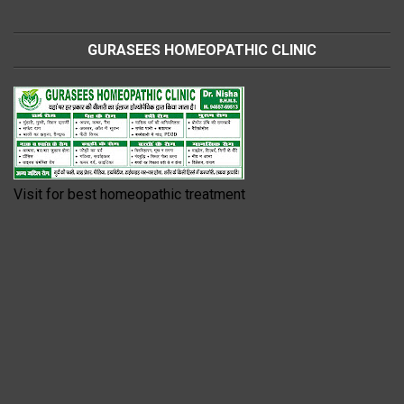
GURASEES HOMEOPATHIC CLINIC
Visit for best homeopathic treatment