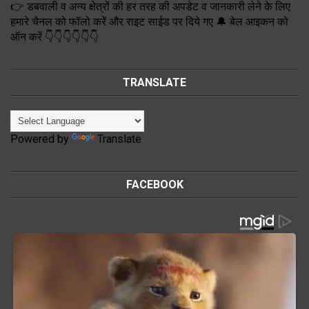
👉 डबवाली व अन्य क्षेत्रों की हर तरह की अपडेट व जानकारी लेने के लिए
हमारे चैनल को फॉलो करें और राइट साईड पर दिये गए 🔔 बेल आइकन को
ऑन करें 👇👇👇👇👇👇
TRANSLATE
Powered by
Translate
FACEBOOK