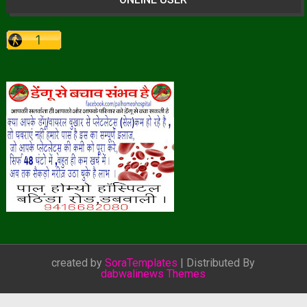
created by
SoraTemplates
| Distributed By
dabwalinews Themes