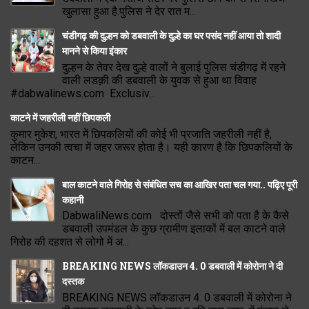
खुलासा हुआ है.पुलिस ने देर रात म...
चंडीगढ़ की दुल्हन को डबवाली के दुल्हे का घर पसंद नहीं आया तो शादी
मानने से किया इंकार
दुल्हन के तेवर देख दुल्हे वालों ने बुलाई पुलिस चंडीगढ़ में रहने
वाली लडक़ी की डबवाली के युवक से हुआ था विवाह
#dabwalinews.com Exclusiv...
काटने में जहरीली नहीं छिपकली
कुमार मुकेश, भारत में छिपकलियों की कोई भी प्रजाति जहरीली नहीं है,
लेकिन उनकी त्वचा में जहर जरूर होता है। यही कारण है कि छिपकलियों के
काटन...
बाल काटने वाले गिरोह से संबंधित सच का आखिर पता चल गया.. पढ़िए पूरी
कहानी
DabwaliNews.com दोस्तों जैसे सभी को पता है के कैसे
डबवाली उपमंडल के कुछ ग्रामीण इलाकों में बल काटने वाले
गिरोह की दहशत से लोगो में अ...
BREAKING NEWS लॉकडाउन 4. 0 डबवाली में कोरोना ने दी
दस्तक
BREAKING NEWS लॉकडाउन 4. 0 डबवाली में कोरोना ने