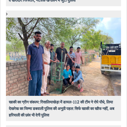
व खरीदार गिरफ्तार, नेटवर्क खंगालने में जुटी पुलिस
खाकी का ग्रीन संकल्प: रिसालियाखेड़ा में डायल-112 की टीम ने रोपे पौधे, लिया
देखरेख का जिम्मा डबवाली पुलिस की अनूठी पहल: सिर्फ खाकी का खौफ नहीं, अब
हरियाली की छांव भी देगी पुलिस