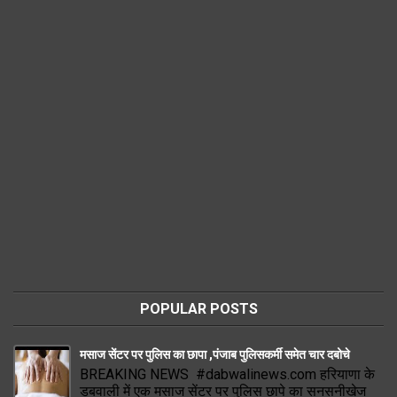
POPULAR POSTS
मसाज सेंटर पर पुलिस का छापा ,पंजाब पुलिसकर्मी समेत चार दबोचे
BREAKING NEWS #dabwalinews.com हरियाणा के
डबवाली में एक मसाज सेंटर पर पुलिस छापे का सनसनीखेज