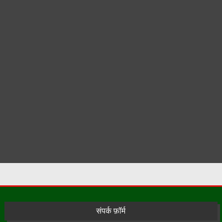
संपर्क फ़ॉर्म