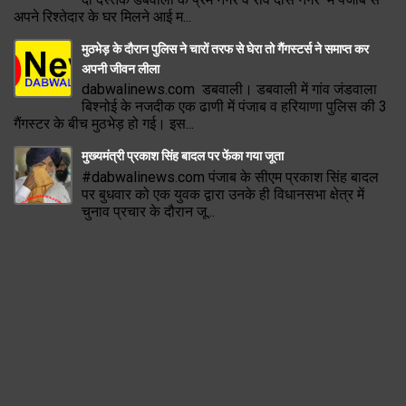
अपने रिश्तेदार के घर मिलने आई म...
मुठभेड़ के दौरान पुलिस ने चारों तरफ से घेरा तो गैंगस्टर्स ने समाप्त कर
अपनी जीवन लीला
dabwalinews.com डबवाली। डबवाली में गांव जंडवाला
बिश्नोई के नजदीक एक ढाणी में पंजाब व हरियाणा पुलिस की 3
गैंगस्टर के बीच मुठभेड़ हो गई। इस...
मुख्यमंत्री प्रकाश सिंह बादल पर फेंका गया जूता
#dabwalinews.com पंजाब के सीएम प्रकाश सिंह बादल
पर बुधवार को एक युवक द्वारा उनके ही विधानसभा क्षेत्र में
चुनाव प्रचार के दौरान जू...