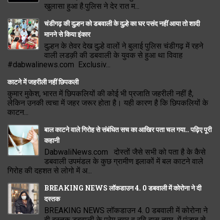
खुलासा हुआ है.पुलिस ने देर रात म...
चंडीगढ़ की दुल्हन को डबवाली के दुल्हे का घर पसंद नहीं आया तो शादी
मानने से किया इंकार
दुल्हन के तेवर देख दुल्हे वालों ने बुलाई पुलिस चंडीगढ़ में रहने
वाली लडक़ी की डबवाली के युवक से हुआ था विवाह
#dabwalinews.com Exclusiv...
काटने में जहरीली नहीं छिपकली
कुमार मुकेश, भारत में छिपकलियों की कोई भी प्रजाति जहरीली नहीं है,
लेकिन उनकी त्वचा में जहर जरूर होता है। यही कारण है कि छिपकलियों के
काटन...
बाल काटने वाले गिरोह से संबंधित सच का आखिर पता चल गया.. पढ़िए पूरी
कहानी
DabwaliNews.com दोस्तों जैसे सभी को पता है के कैसे
डबवाली उपमंडल के कुछ ग्रामीण इलाकों में बल काटने वाले
गिरोह की दहशत से लोगो में अ...
BREAKING NEWS लॉकडाउन 4. 0 डबवाली में कोरोना ने दी
दस्तक
BREAKING NEWS लॉकडाउन 4. 0 डबवाली में कोरोना ने
दी दस्तक डबवाली के प्रेम नगर व रवि दास नगर में पंजाब से