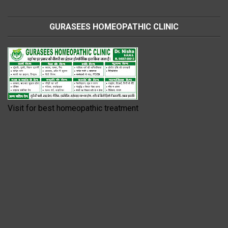
GURASEES HOMEOPATHIC CLINIC
Visit for best homeopathic treatment