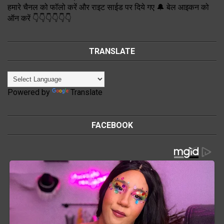
हमारे चैनल को फॉलो करें और राइट साईड पर दिये गए 🔔 बेल आइकन को
ऑन करें 👇👇👇👇👇👇
TRANSLATE
Powered by
Translate
FACEBOOK