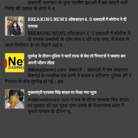
डबवाली उपमंडल के कुछ ग्रामीण इलाकों में बल काटने वाले
गिरोह की दहशत से लोगो में अ...
BREAKING NEWS लॉकडाउन 4. 0 डबवाली में कोरोना ने दी
दस्तक
BREAKING NEWS लॉकडाउन 4. 0 डबवाली में कोरोना ने
दी दस्तक डबवाली के प्रेम नगर व रवि दास नगर में पंजाब से
अपने रिश्तेदार के घर मिलने आई म...
मुठभेड़ के दौरान पुलिस ने चारों तरफ से घेरा तो गैंगस्टर्स ने समाप्त कर
अपनी जीवन लीला
dabwalinews.com डबवाली। डबवाली में गांव जंडवाला
बिश्नोई के नजदीक एक ढाणी में पंजाब व हरियाणा पुलिस की 3
गैंगस्टर के बीच मुठभेड़ हो गई। इस...
मुख्यमंत्री प्रकाश सिंह बादल पर फेंका गया जूता
#dabwalinews.com पंजाब के सीएम प्रकाश सिंह बादल
पर बुधवार को एक युवक द्वारा उनके ही विधानसभा क्षेत्र में
चुनाव प्रचार के दौरान जू...