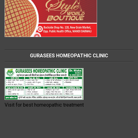
GURASEES HOMEOPATHIC CLINIC
Visit for best homeopathic treatment