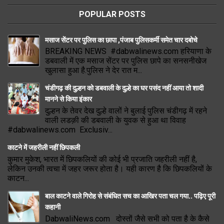
POPULAR POSTS
मसाज सेंटर पर पुलिस का छापा ,पंजाब पुलिसकर्मी समेत चार दबोचे
BREAKING NEWS #dabwalinews.com हरियाणा के
डबवाली में एक मसाज सेंटर पर पुलिस छापे का सनसनीखेज
खुलासा हुआ है.पुलिस ने देर रात म...
चंडीगढ़ की दुल्हन को डबवाली के दुल्हे का घर पसंद नहीं आया तो शादी
मानने से किया इंकार
दुल्हन के तेवर देख दुल्हे वालों ने बुलाई पुलिस चंडीगढ़ में रहने
वाली लडक़ी की डबवाली के युवक से हुआ था विवाह
#dabwalinews.com Exclusiv...
काटने में जहरीली नहीं छिपकली
कुमार मुकेश, भारत में छिपकलियों की कोई भी प्रजाति जहरीली नहीं है,
लेकिन उनकी त्वचा में जहर जरूर होता है। यही कारण है कि छिपकलियों के
काटन...
बाल काटने वाले गिरोह से संबंधित सच का आखिर पता चल गया.. पढ़िए पूरी
कहानी
DabwaliNews.com दोस्तों जैसे सभी को पता है के कैसे