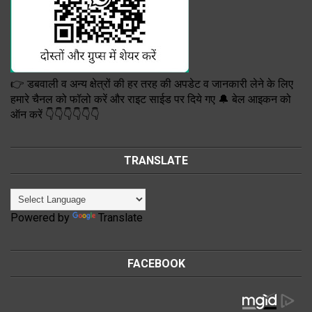
👉 डबवाली व अन्य क्षेत्रों की हर तरह की अपडेट व जानकारी लेने के लिए
हमारे चैनल को फॉलो करें और राइट साईड पर दिये गए 🔔 बेल आइकन को
ऑन करें 👇👇👇👇👇👇
TRANSLATE
Powered by
Translate
FACEBOOK