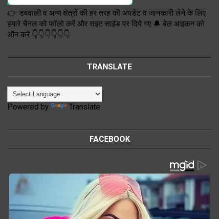
👉 डबवाली व अन्य क्षेत्रों की हर तरह की अपडेट व जानकारी लेने के लिए
हमारे चैनल को फॉलो करें और राइट साईड पर दिये गए 🔔 बेल आइकन को
ऑन करें 👇👇👇👇👇👇
TRANSLATE
Powered by
Translate
FACEBOOK