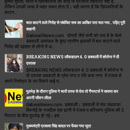
कुमार मुकेश, भारत में छिपकलियों की कोई भी प्रजाति जहरीली नहीं है,
लेकिन उनकी त्वचा में जहर जरूर होता है। यही कारण है कि छिपकलियों के
काटन...
बाल काटने वाले गिरोह से संबंधित सच का आखिर पता चल गया.. पढ़िए पूरी
कहानी
DabwaliNews.com दोस्तों जैसे सभी को पता है के कैसे
डबवाली उपमंडल के कुछ ग्रामीण इलाकों में बल काटने वाले
गिरोह की दहशत से लोगो में अ...
BREAKING NEWS लॉकडाउन 4. 0 डबवाली में कोरोना ने दी
दस्तक
BREAKING NEWS लॉकडाउन 4. 0 डबवाली में कोरोना ने
दी दस्तक डबवाली के प्रेम नगर व रवि दास नगर में पंजाब से
अपने रिश्तेदार के घर मिलने आई म...
मुठभेड़ के दौरान पुलिस ने चारों तरफ से घेरा तो गैंगस्टर्स ने समाप्त कर
अपनी जीवन लीला
dabwalinews.com डबवाली। डबवाली में गांव जंडवाला
बिश्नोई के नजदीक एक ढाणी में पंजाब व हरियाणा पुलिस की 3
गैंगस्टर के बीच मुठभेड़ हो गई। इस...
मुख्यमंत्री प्रकाश सिंह बादल पर फेंका गया जूता