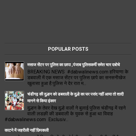
POPULAR POSTS
मसाज सेंटर पर पुलिस का छापा ,पंजाब पुलिसकर्मी समेत चार दबोचे
BREAKING NEWS #dabwalinews.com हरियाणा के
डबवाली में एक मसाज सेंटर पर पुलिस छापे का सनसनीखेज
खुलासा हुआ है.पुलिस ने देर रात म...
चंडीगढ़ की दुल्हन को डबवाली के दुल्हे का घर पसंद नहीं आया तो शादी
मानने से किया इंकार
दुल्हन के तेवर देख दुल्हे वालों ने बुलाई पुलिस चंडीगढ़ में रहने
वाली लडक़ी की डबवाली के युवक से हुआ था विवाह
#dabwalinews.com Exclusiv...
काटने में जहरीली नहीं छिपकली