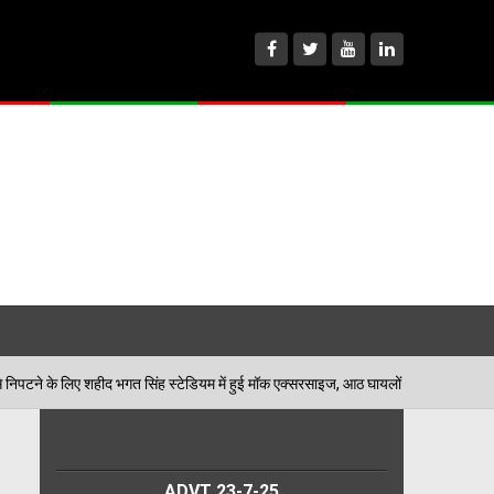
त सिंह स्टेडियम में हुई मॉक एक्सरसाइज, आठ घायलों का किया गया रेस्क्यू
0
ADVT 23-7-25