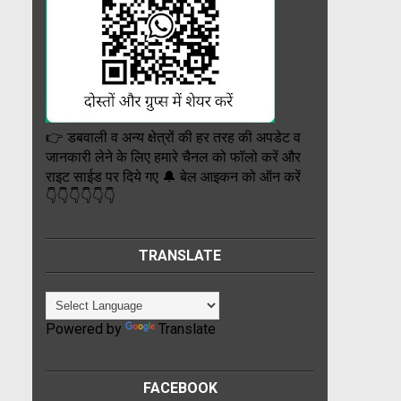
👉 डबवाली व अन्य क्षेत्रों की हर तरह की अपडेट व
जानकारी लेने के लिए हमारे चैनल को फॉलो करें और
राइट साईड पर दिये गए 🔔 बेल आइकन को ऑन करें
👇👇👇👇👇👇
TRANSLATE
Powered by
Translate
FACEBOOK