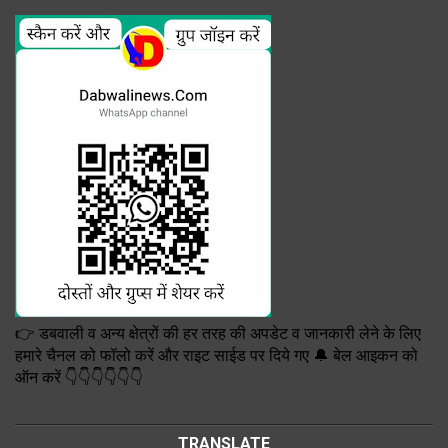
👉 डबवाली व अन्य क्षेत्रों की हर तरह की अपडेट व जानकारी लेने के लिए
हमारे चैनल को फॉलो करें और राइट साईड पर दिये गए 🔔 बेल आइकन को
ऑन करें 👇👇👇👇👇👇
TRANSLATE