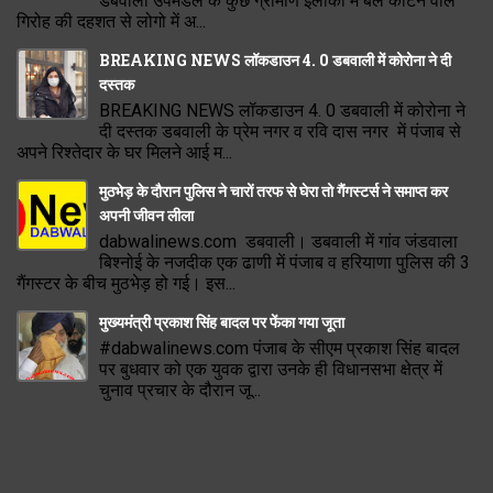
डबवाली उपमंडल के कुछ ग्रामीण इलाकों में बल काटने वाले
गिरोह की दहशत से लोगो में अ...
BREAKING NEWS लॉकडाउन 4. 0 डबवाली में कोरोना ने दी
दस्तक
BREAKING NEWS लॉकडाउन 4. 0 डबवाली में कोरोना ने
दी दस्तक डबवाली के प्रेम नगर व रवि दास नगर में पंजाब से
अपने रिश्तेदार के घर मिलने आई म...
मुठभेड़ के दौरान पुलिस ने चारों तरफ से घेरा तो गैंगस्टर्स ने समाप्त कर
अपनी जीवन लीला
dabwalinews.com डबवाली। डबवाली में गांव जंडवाला
बिश्नोई के नजदीक एक ढाणी में पंजाब व हरियाणा पुलिस की 3
गैंगस्टर के बीच मुठभेड़ हो गई। इस...
मुख्यमंत्री प्रकाश सिंह बादल पर फेंका गया जूता
#dabwalinews.com पंजाब के सीएम प्रकाश सिंह बादल
पर बुधवार को एक युवक द्वारा उनके ही विधानसभा क्षेत्र में
चुनाव प्रचार के दौरान जू...