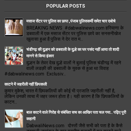
POPULAR POSTS
मसाज सेंटर पर पुलिस का छापा ,पंजाब पुलिसकर्मी समेत चार दबोचे
BREAKING NEWS #dabwalinews.com हरियाणा के
डबवाली में एक मसाज सेंटर पर पुलिस छापे का सनसनीखेज
खुलासा हुआ है.पुलिस ने देर रात म...
चंडीगढ़ की दुल्हन को डबवाली के दुल्हे का घर पसंद नहीं आया तो शादी
मानने से किया इंकार
दुल्हन के तेवर देख दुल्हे वालों ने बुलाई पुलिस चंडीगढ़ में रहने
वाली लडक़ी की डबवाली के युवक से हुआ था विवाह
#dabwalinews.com Exclusiv...
काटने में जहरीली नहीं छिपकली
कुमार मुकेश, भारत में छिपकलियों की कोई भी प्रजाति जहरीली नहीं है,
लेकिन उनकी त्वचा में जहर जरूर होता है। यही कारण है कि छिपकलियों के
काटन...
बाल काटने वाले गिरोह से संबंधित सच का आखिर पता चल गया.. पढ़िए पूरी
कहानी
DabwaliNews.com दोस्तों जैसे सभी को पता है के कैसे