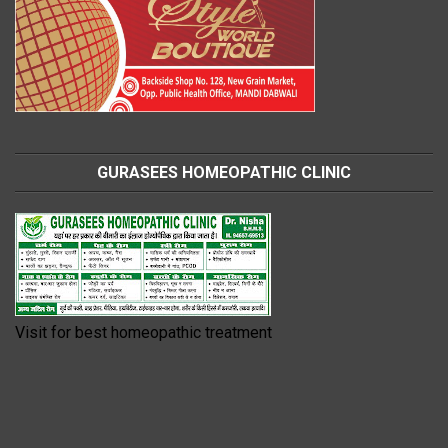
GURASEES HOMEOPATHIC CLINIC
Visit for best homeopathic treatment