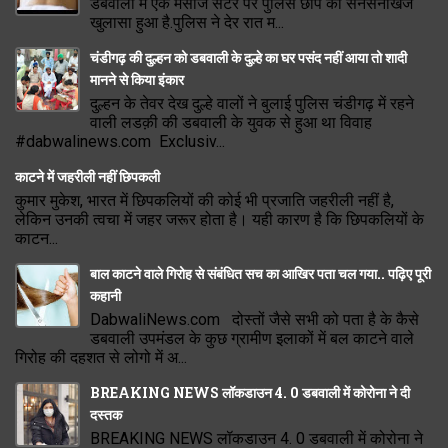
डबवाली में एक मसाज सेंटर पर पुलिस छापे का सनसनीखेज
खुलासा हुआ है.पुलिस ने देर रात म...
चंडीगढ़ की दुल्हन को डबवाली के दुल्हे का घर पसंद नहीं आया तो शादी
मानने से किया इंकार
दुल्हन के तेवर देख दुल्हे वालों ने बुलाई पुलिस चंडीगढ़ में रहने
वाली लडक़ी की डबवाली के युवक से हुआ था विवाह
#dabwalinews.com Exclusiv...
काटने में जहरीली नहीं छिपकली
कुमार मुकेश, भारत में छिपकलियों की कोई भी प्रजाति जहरीली नहीं है,
लेकिन उनकी त्वचा में जहर जरूर होता है। यही कारण है कि छिपकलियों के
काटन...
बाल काटने वाले गिरोह से संबंधित सच का आखिर पता चल गया.. पढ़िए पूरी
कहानी
DabwaliNews.com दोस्तों जैसे सभी को पता है के कैसे
डबवाली उपमंडल के कुछ ग्रामीण इलाकों में बल काटने वाले
गिरोह की दहशत से लोगो में अ...
BREAKING NEWS लॉकडाउन 4. 0 डबवाली में कोरोना ने दी
दस्तक
BREAKING NEWS लॉकडाउन 4. 0 डबवाली में कोरोना ने