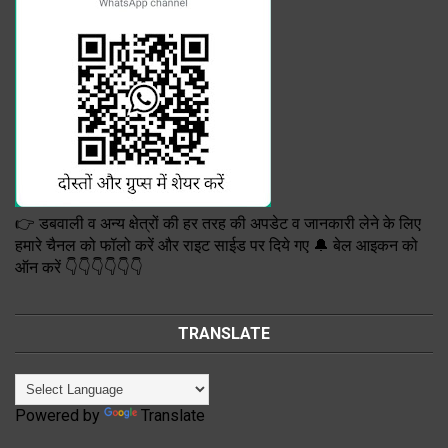
👉 डबवाली व अन्य क्षेत्रों की हर तरह की अपडेट व जानकारी लेने के लिए
हमारे चैनल को फॉलो करें और राइट साईड पर दिये गए 🔔 बेल आइकन को
ऑन करें 👇👇👇👇👇👇
TRANSLATE
Powered by
Translate