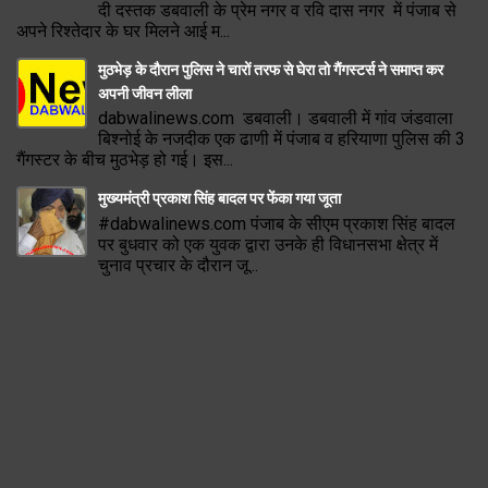
दी दस्तक डबवाली के प्रेम नगर व रवि दास नगर में पंजाब से
अपने रिश्तेदार के घर मिलने आई म...
मुठभेड़ के दौरान पुलिस ने चारों तरफ से घेरा तो गैंगस्टर्स ने समाप्त कर
अपनी जीवन लीला
dabwalinews.com डबवाली। डबवाली में गांव जंडवाला
बिश्नोई के नजदीक एक ढाणी में पंजाब व हरियाणा पुलिस की 3
गैंगस्टर के बीच मुठभेड़ हो गई। इस...
मुख्यमंत्री प्रकाश सिंह बादल पर फेंका गया जूता
#dabwalinews.com पंजाब के सीएम प्रकाश सिंह बादल
पर बुधवार को एक युवक द्वारा उनके ही विधानसभा क्षेत्र में
चुनाव प्रचार के दौरान जू...