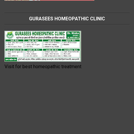
GURASEES HOMEOPATHIC CLINIC
Visit for best homeopathic treatment