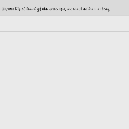
्सरसाइज, आठ घायलों का किया गया रेस्क्यू
पेड़ जन्म से मरण
06/08/2026