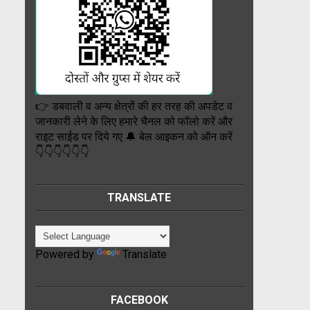
👉 डबवाली व अन्य क्षेत्रों की हर तरह की अपडेट व
जानकारी लेने के लिए हमारे चैनल को फॉलो करें और
राइट साईड पर दिये गए 🔔 बेल आइकन को ऑन करें
👇👇👇👇👇👇
TRANSLATE
Powered by
Translate
FACEBOOK