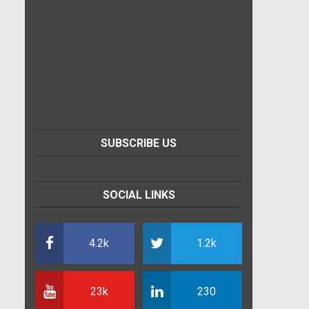
SUBSCRIBE US
SOCIAL LINKS
4.2k
1.2k
23k
230