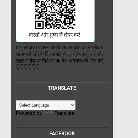
👉 डबवाली व अन्य क्षेत्रों की हर तरह की अपडेट व
जानकारी लेने के लिए हमारे चैनल को फॉलो करें और
राइट साईड पर दिये गए 🔔 बेल आइकन को ऑन करें
👇👇👇👇👇👇
TRANSLATE
Powered by
Translate
FACEBOOK