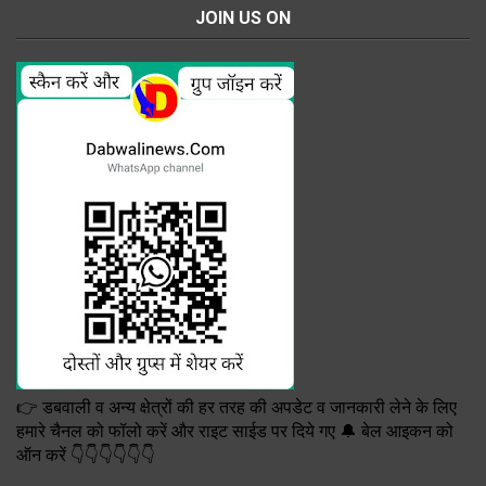
JOIN US ON
👉 डबवाली व अन्य क्षेत्रों की हर तरह की अपडेट व जानकारी लेने के लिए
हमारे चैनल को फॉलो करें और राइट साईड पर दिये गए 🔔 बेल आइकन को
ऑन करें 👇👇👇👇👇👇