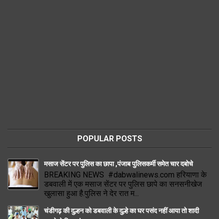
POPULAR POSTS
मसाज सेंटर पर पुलिस का छापा ,पंजाब पुलिसकर्मी समेत चार दबोचे
BREAKING NEWS #dabwalinews.com हरियाणा के
डबवाली में एक मसाज सेंटर पर पुलिस छापे का सनसनीखेज
खुलासा हुआ है.पुलिस ने देर रात म...
चंडीगढ़ की दुल्हन को डबवाली के दुल्हे का घर पसंद नहीं आया तो शादी