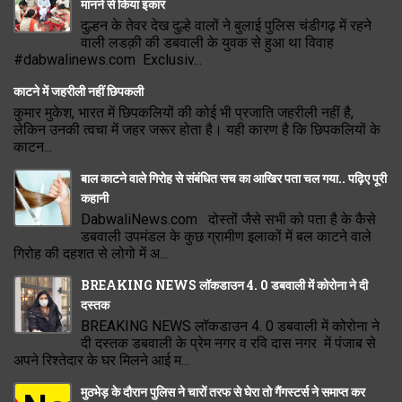
मानने से किया इंकार
दुल्हन के तेवर देख दुल्हे वालों ने बुलाई पुलिस चंडीगढ़ में रहने
वाली लडक़ी की डबवाली के युवक से हुआ था विवाह
#dabwalinews.com Exclusiv...
काटने में जहरीली नहीं छिपकली
कुमार मुकेश, भारत में छिपकलियों की कोई भी प्रजाति जहरीली नहीं है,
लेकिन उनकी त्वचा में जहर जरूर होता है। यही कारण है कि छिपकलियों के
काटन...
बाल काटने वाले गिरोह से संबंधित सच का आखिर पता चल गया.. पढ़िए पूरी
कहानी
DabwaliNews.com दोस्तों जैसे सभी को पता है के कैसे
डबवाली उपमंडल के कुछ ग्रामीण इलाकों में बल काटने वाले
गिरोह की दहशत से लोगो में अ...
BREAKING NEWS लॉकडाउन 4. 0 डबवाली में कोरोना ने दी
दस्तक
BREAKING NEWS लॉकडाउन 4. 0 डबवाली में कोरोना ने
दी दस्तक डबवाली के प्रेम नगर व रवि दास नगर में पंजाब से
अपने रिश्तेदार के घर मिलने आई म...
मुठभेड़ के दौरान पुलिस ने चारों तरफ से घेरा तो गैंगस्टर्स ने समाप्त कर