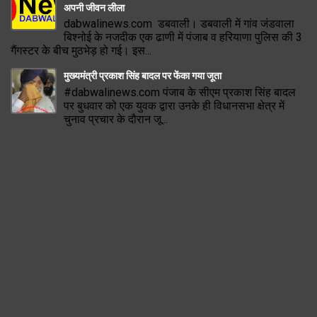
अपनी जीवन लीला
dabwalinews.com डबवाली। डबवाली में गांव जंडवाला
बिश्नोई के नजदीक एक ढाणी में पंजाब व हरियाणा पुलिस की 3
गैंगस्टर के बीच मुठभेड़ हो गई। इस...
मुख्यमंत्री प्रकाश सिंह बादल पर फेंका गया जूता
#dabwalinews.com पंजाब के सीएम प्रकाश सिंह बादल
पर बुधवार को एक युवक द्वारा उनके ही विधानसभा क्षेत्र में
चुनाव प्रचार के दौरान जू...