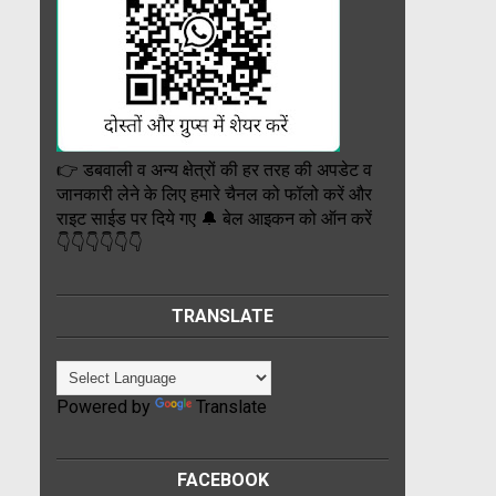
👉 डबवाली व अन्य क्षेत्रों की हर तरह की अपडेट व
जानकारी लेने के लिए हमारे चैनल को फॉलो करें और
राइट साईड पर दिये गए 🔔 बेल आइकन को ऑन करें
👇👇👇👇👇👇
TRANSLATE
Powered by
Translate
FACEBOOK