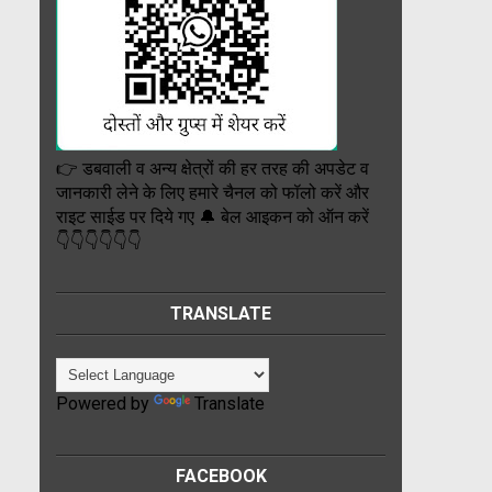
👉 डबवाली व अन्य क्षेत्रों की हर तरह की अपडेट व
जानकारी लेने के लिए हमारे चैनल को फॉलो करें और
राइट साईड पर दिये गए 🔔 बेल आइकन को ऑन करें
👇👇👇👇👇👇
TRANSLATE
Powered by
Translate
FACEBOOK