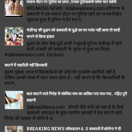
मसाज सेंटर पर पुलिस का छापा ,पंजाब पुलिसकर्मी समेत चार दबोचे
BREAKING NEWS #dabwalinews.com हरियाणा के
डबवाली में एक मसाज सेंटर पर पुलिस छापे का सनसनीखेज
खुलासा हुआ है.पुलिस ने देर रात म...
चंडीगढ़ की दुल्हन को डबवाली के दुल्हे का घर पसंद नहीं आया तो शादी
मानने से किया इंकार
दुल्हन के तेवर देख दुल्हे वालों ने बुलाई पुलिस चंडीगढ़ में रहने
वाली लडक़ी की डबवाली के युवक से हुआ था विवाह
#dabwalinews.com Exclusiv...
काटने में जहरीली नहीं छिपकली
कुमार मुकेश, भारत में छिपकलियों की कोई भी प्रजाति जहरीली नहीं है,
लेकिन उनकी त्वचा में जहर जरूर होता है। यही कारण है कि छिपकलियों के
काटन...
बाल काटने वाले गिरोह से संबंधित सच का आखिर पता चल गया.. पढ़िए पूरी
कहानी
DabwaliNews.com दोस्तों जैसे सभी को पता है के कैसे
डबवाली उपमंडल के कुछ ग्रामीण इलाकों में बल काटने वाले
गिरोह की दहशत से लोगो में अ...
BREAKING NEWS लॉकडाउन 4. 0 डबवाली में कोरोना ने दी