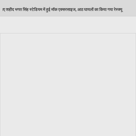
मॉक एक्सरसाइज, आठ घायलों का किया गया रेस्क्यू
पेड़ जन्म
06/08/2026