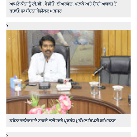
ਆਪਣੇ ਕੰਨਾਂ ਨੂੰ ਟੀ.ਵੀ., ਰੇਡੀਓ, ਈਅਰਫੋਨ, ਪਟਾਕੇ ਅਤੇ ਉੱਚੀ ਆਵਾਜ਼ ਤੋਂ
ਬਚਾਓ: ਡਾ ਬੰਦਨਾ ਮੈਡੀਕਲ ਅਫ਼ਸਰ
ਕਰੋਨਾ ਵਾਇਰਸ ਦੇ ਟਾਕਰੇ ਲਈ ਸਾਰੇ ਪ੍ਰਬੰਧ ਮੁਕੰਮਲ ਡਿਪਟੀ ਕਮਿਸ਼ਨਰ