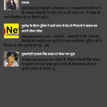
दस्तक
BREAKING NEWS लॉकडाउन 4. 0 डबवाली में कोरोना ने
दी दस्तक डबवाली के प्रेम नगर व रवि दास नगर में पंजाब से
अपने रिश्तेदार के घर मिलने आई म...
मुठभेड़ के दौरान पुलिस ने चारों तरफ से घेरा तो गैंगस्टर्स ने समाप्त कर
अपनी जीवन लीला
dabwalinews.com डबवाली। डबवाली में गांव जंडवाला
बिश्नोई के नजदीक एक ढाणी में पंजाब व हरियाणा पुलिस की 3
गैंगस्टर के बीच मुठभेड़ हो गई। इस...
मुख्यमंत्री प्रकाश सिंह बादल पर फेंका गया जूता
#dabwalinews.com पंजाब के सीएम प्रकाश सिंह बादल
पर बुधवार को एक युवक द्वारा उनके ही विधानसभा क्षेत्र में
चुनाव प्रचार के दौरान जू...