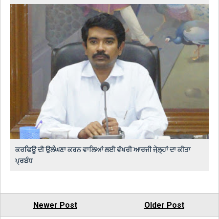
ਕਰਫਿਊ ਦੀ ਉਲੰਘਣਾ ਕਰਨ ਵਾਲਿਆਂ ਲਈ ਵੱਖਰੀ ਆਰਜੀ ਜੇ਼ਲ੍ਹਾਂ ਦਾ ਕੀਤਾ
ਪ੍ਰਬੰਧ
Newer Post
Older Post