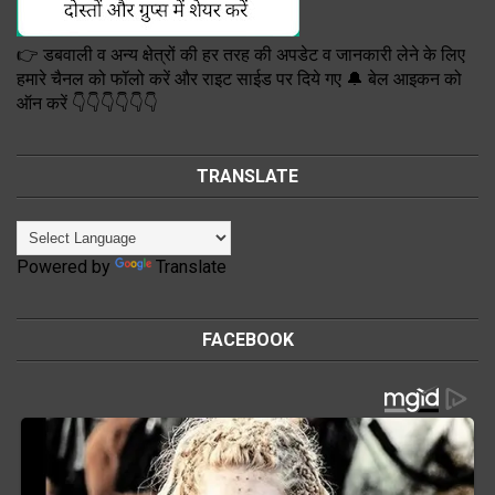
👉 डबवाली व अन्य क्षेत्रों की हर तरह की अपडेट व जानकारी लेने के लिए
हमारे चैनल को फॉलो करें और राइट साईड पर दिये गए 🔔 बेल आइकन को
ऑन करें 👇👇👇👇👇👇
TRANSLATE
Powered by
Translate
FACEBOOK