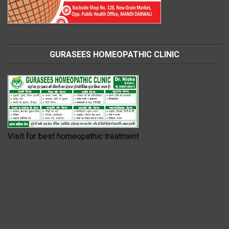
GURASEES HOMEOPATHIC CLINIC
Visit for best homeopathic treatment