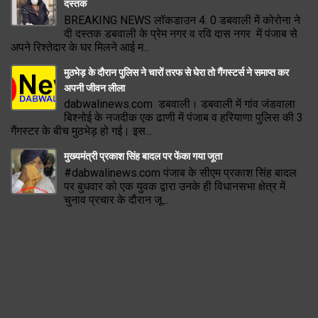
दस्तक
BREAKING NEWS लॉकडाउन 4. 0 डबवाली में कोरोना ने
दी दस्तक डबवाली के प्रेम नगर व रवि दास नगर में पंजाब से
अपने रिश्तेदार के घर मिलने आई म...
मुठभेड़ के दौरान पुलिस ने चारों तरफ से घेरा तो गैंगस्टर्स ने समाप्त कर
अपनी जीवन लीला
dabwalinews.com डबवाली। डबवाली में गांव जंडवाला
बिश्नोई के नजदीक एक ढाणी में पंजाब व हरियाणा पुलिस की 3
गैंगस्टर के बीच मुठभेड़ हो गई। इस...
मुख्यमंत्री प्रकाश सिंह बादल पर फेंका गया जूता
#dabwalinews.com पंजाब के सीएम प्रकाश सिंह बादल
पर बुधवार को एक युवक द्वारा उनके ही विधानसभा क्षेत्र में
चुनाव प्रचार के दौरान जू...