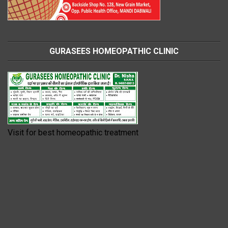
GURASEES HOMEOPATHIC CLINIC
Visit for best homeopathic treatment