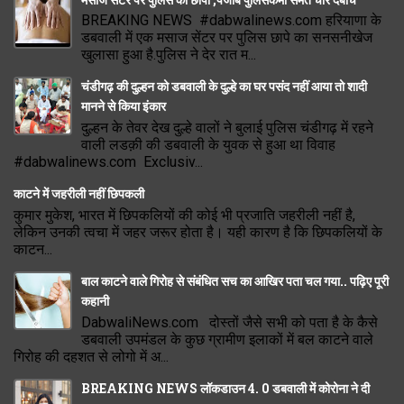
BREAKING NEWS #dabwalinews.com हरियाणा के
डबवाली में एक मसाज सेंटर पर पुलिस छापे का सनसनीखेज
खुलासा हुआ है.पुलिस ने देर रात म...
चंडीगढ़ की दुल्हन को डबवाली के दुल्हे का घर पसंद नहीं आया तो शादी
मानने से किया इंकार
दुल्हन के तेवर देख दुल्हे वालों ने बुलाई पुलिस चंडीगढ़ में रहने
वाली लडक़ी की डबवाली के युवक से हुआ था विवाह
#dabwalinews.com Exclusiv...
काटने में जहरीली नहीं छिपकली
कुमार मुकेश, भारत में छिपकलियों की कोई भी प्रजाति जहरीली नहीं है,
लेकिन उनकी त्वचा में जहर जरूर होता है। यही कारण है कि छिपकलियों के
काटन...
बाल काटने वाले गिरोह से संबंधित सच का आखिर पता चल गया.. पढ़िए पूरी
कहानी
DabwaliNews.com दोस्तों जैसे सभी को पता है के कैसे
डबवाली उपमंडल के कुछ ग्रामीण इलाकों में बल काटने वाले
गिरोह की दहशत से लोगो में अ...
BREAKING NEWS लॉकडाउन 4. 0 डबवाली में कोरोना ने दी