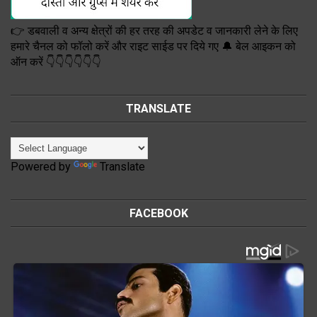
👉 डबवाली व अन्य क्षेत्रों की हर तरह की अपडेट व जानकारी लेने के लिए
हमारे चैनल को फॉलो करें और राइट साईड पर दिये गए 🔔 बेल आइकन को
ऑन करें 👇👇👇👇👇👇
TRANSLATE
Powered by
Translate
FACEBOOK