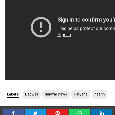
Labels:
Dabwali
dabwali news
Haryana
health