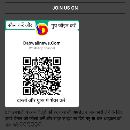
JOIN US ON
👉 डबवाली व अन्य क्षेत्रों की हर तरह की अपडेट व जानकारी लेने के लिए
हमारे चैनल को फॉलो करें और राइट साईड पर दिये गए 🔔 बेल आइकन को
ऑन करें 👇👇👇👇👇👇