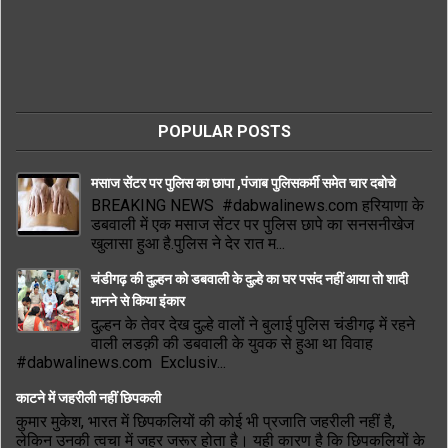
POPULAR POSTS
मसाज सेंटर पर पुलिस का छापा ,पंजाब पुलिसकर्मी समेत चार दबोचे
BREAKING NEWS #dabwalinews.com हरियाणा के
डबवाली में एक मसाज सेंटर पर पुलिस छापे का सनसनीखेज
खुलासा हुआ है.पुलिस ने देर रात म...
चंडीगढ़ की दुल्हन को डबवाली के दुल्हे का घर पसंद नहीं आया तो शादी
मानने से किया इंकार
दुल्हन के तेवर देख दुल्हे वालों ने बुलाई पुलिस चंडीगढ़ में रहने
वाली लडक़ी की डबवाली के युवक से हुआ था विवाह
#dabwalinews.com Exclusiv...
काटने में जहरीली नहीं छिपकली
कुमार मुकेश, भारत में छिपकलियों की कोई भी प्रजाति जहरीली नहीं है,
लेकिन उनकी त्वचा में जहर जरूर होता है। यही कारण है कि छिपकलियों के