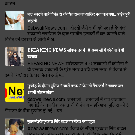
काटन...
बाल काटने वाले गिरोह से संबंधित सच का आखिर पता चल गया.. पढ़िए पूरी
कहानी
DabwaliNews.com दोस्तों जैसे सभी को पता है के कैसे
डबवाली उपमंडल के कुछ ग्रामीण इलाकों में बल काटने वाले
गिरोह की दहशत से लोगो में अ...
BREAKING NEWS लॉकडाउन 4. 0 डबवाली में कोरोना ने दी
दस्तक
BREAKING NEWS लॉकडाउन 4. 0 डबवाली में कोरोना ने
दी दस्तक डबवाली के प्रेम नगर व रवि दास नगर में पंजाब से
अपने रिश्तेदार के घर मिलने आई म...
मुठभेड़ के दौरान पुलिस ने चारों तरफ से घेरा तो गैंगस्टर्स ने समाप्त कर
अपनी जीवन लीला
dabwalinews.com डबवाली। डबवाली में गांव जंडवाला
बिश्नोई के नजदीक एक ढाणी में पंजाब व हरियाणा पुलिस की 3
गैंगस्टर के बीच मुठभेड़ हो गई। इस...
मुख्यमंत्री प्रकाश सिंह बादल पर फेंका गया जूता
#dabwalinews.com पंजाब के सीएम प्रकाश सिंह बादल
पर बुधवार को एक युवक द्वारा उनके ही विधानसभा क्षेत्र में