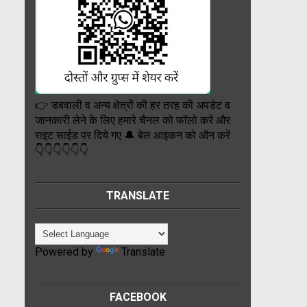
👉 डबवाली व अन्य क्षेत्रों की हर तरह की अपडेट व
जानकारी लेने के लिए हमारे चैनल को फॉलो करें और
राइट साईड पर दिये गए 🔔 बेल आइकन को ऑन करें
👇👇👇👇👇👇
TRANSLATE
Powered by
Translate
FACEBOOK