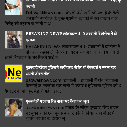
कहानी
DabwaliNews.com दोस्तों जैसे सभी को पता है के कैसे
डबवाली उपमंडल के कुछ ग्रामीण इलाकों में बल काटने वाले
गिरोह की दहशत से लोगो में अ...
BREAKING NEWS लॉकडाउन 4. 0 डबवाली में कोरोना ने दी
दस्तक
BREAKING NEWS लॉकडाउन 4. 0 डबवाली में कोरोना ने
दी दस्तक डबवाली के प्रेम नगर व रवि दास नगर में पंजाब से
अपने रिश्तेदार के घर मिलने आई म...
मुठभेड़ के दौरान पुलिस ने चारों तरफ से घेरा तो गैंगस्टर्स ने समाप्त कर
अपनी जीवन लीला
dabwalinews.com डबवाली। डबवाली में गांव जंडवाला
बिश्नोई के नजदीक एक ढाणी में पंजाब व हरियाणा पुलिस की 3
गैंगस्टर के बीच मुठभेड़ हो गई। इस...
मुख्यमंत्री प्रकाश सिंह बादल पर फेंका गया जूता
#dabwalinews.com पंजाब के सीएम प्रकाश सिंह बादल
पर बुधवार को एक युवक द्वारा उनके ही विधानसभा क्षेत्र में
चुनाव प्रचार के दौरान जू...