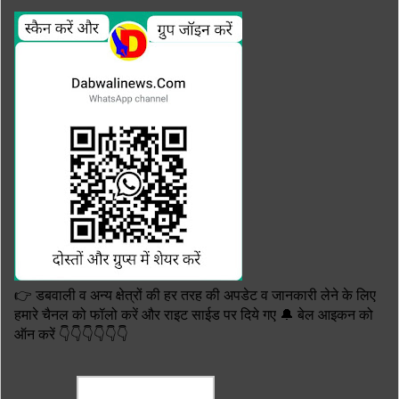
👉 डबवाली व अन्य क्षेत्रों की हर तरह की अपडेट व जानकारी लेने के लिए
हमारे चैनल को फॉलो करें और राइट साईड पर दिये गए 🔔 बेल आइकन को
ऑन करें 👇👇👇👇👇👇
TRANSLATE