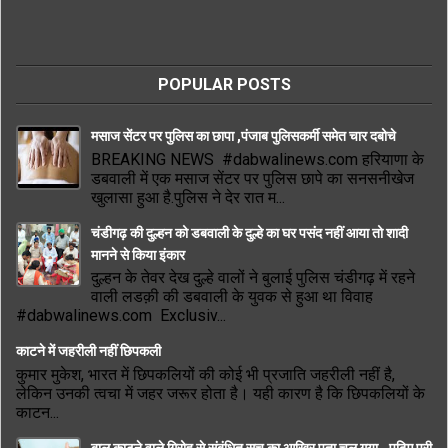
POPULAR POSTS
मसाज सेंटर पर पुलिस का छापा ,पंजाब पुलिसकर्मी समेत चार दबोचे
BREAKING NEWS #dabwalinews.com हरियाणा के
डबवाली में एक मसाज सेंटर पर पुलिस छापे का सनसनीखेज
खुलासा हुआ है.पुलिस ने देर रात म...
चंडीगढ़ की दुल्हन को डबवाली के दुल्हे का घर पसंद नहीं आया तो शादी
मानने से किया इंकार
दुल्हन के तेवर देख दुल्हे वालों ने बुलाई पुलिस चंडीगढ़ में रहने
वाली लडक़ी की डबवाली के युवक से हुआ था विवाह
#dabwalinews.com Exclusiv...
काटने में जहरीली नहीं छिपकली
कुमार मुकेश, भारत में छिपकलियों की कोई भी प्रजाति जहरीली नहीं है,
लेकिन उनकी त्वचा में जहर जरूर होता है। यही कारण है कि छिपकलियों के
काटन...
बाल काटने वाले गिरोह से संबंधित सच का आखिर पता चल गया.. पढ़िए पूरी