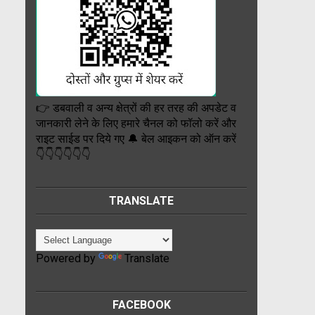
👉 डबवाली व अन्य क्षेत्रों की हर तरह की अपडेट व
जानकारी लेने के लिए हमारे चैनल को फॉलो करें और
राइट साईड पर दिये गए 🔔 बेल आइकन को ऑन करें
👇👇👇👇👇👇
TRANSLATE
Powered by
Translate
FACEBOOK