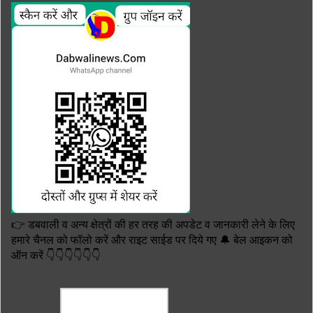
👉 डबवाली व अन्य क्षेत्रों की हर तरह की अपडेट व जानकारी लेने के लिए
हमारे चैनल को फॉलो करें और राइट साईड पर दिये गए 🔔 बेल आइकन को
ऑन करें 👇👇👇👇👇👇
TRANSLATE