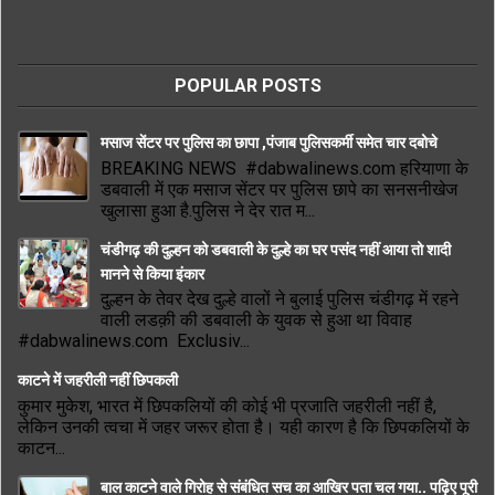
POPULAR POSTS
मसाज सेंटर पर पुलिस का छापा ,पंजाब पुलिसकर्मी समेत चार दबोचे
BREAKING NEWS #dabwalinews.com हरियाणा के
डबवाली में एक मसाज सेंटर पर पुलिस छापे का सनसनीखेज
खुलासा हुआ है.पुलिस ने देर रात म...
चंडीगढ़ की दुल्हन को डबवाली के दुल्हे का घर पसंद नहीं आया तो शादी
मानने से किया इंकार
दुल्हन के तेवर देख दुल्हे वालों ने बुलाई पुलिस चंडीगढ़ में रहने
वाली लडक़ी की डबवाली के युवक से हुआ था विवाह
#dabwalinews.com Exclusiv...
काटने में जहरीली नहीं छिपकली
कुमार मुकेश, भारत में छिपकलियों की कोई भी प्रजाति जहरीली नहीं है,
लेकिन उनकी त्वचा में जहर जरूर होता है। यही कारण है कि छिपकलियों के
काटन...
बाल काटने वाले गिरोह से संबंधित सच का आखिर पता चल गया.. पढ़िए पूरी