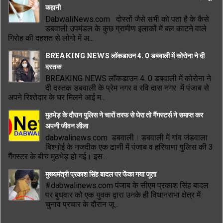
कहानी
DabwaliNews.com दोस्तों जैसे सभी को पता है के कैसे
डबवाली उपमंडल के कुछ ग्रामीण इलाकों में बल काटने वाले
गिरोह की दहशत से लोगो में अ...
BREAKING NEWS लॉकडाउन 4. 0 डबवाली में कोरोना ने दी
दस्तक
BREAKING NEWS लॉकडाउन 4. 0 डबवाली में कोरोना ने
दी दस्तक डबवाली के प्रेम नगर व रवि दास नगर में पंजाब से
अपने रिश्तेदार के घर मिलने आई म...
मुठभेड़ के दौरान पुलिस ने चारों तरफ से घेरा तो गैंगस्टर्स ने समाप्त कर
अपनी जीवन लीला
dabwalinews.com डबवाली। डबवाली में गांव जंडवाला
बिश्नोई के नजदीक एक ढाणी में पंजाब व हरियाणा पुलिस की 3
गैंगस्टर के बीच मुठभेड़ हो गई। इस...
मुख्यमंत्री प्रकाश सिंह बादल पर फेंका गया जूता
#dabwalinews.com पंजाब के सीएम प्रकाश सिंह बादल
पर बुधवार को एक युवक द्वारा उनके ही विधानसभा क्षेत्र में
चुनाव प्रचार के दौरान जू...