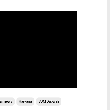
ali news
Haryana
SDM Dabwali