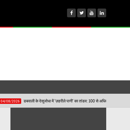
ी के देसूजोधा में 'ज़हरीले पानी' का तांडव: 100 से अधिक लोग पीलिया और लीवर इन्फेक्शन की चपे