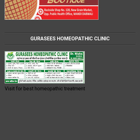
GURASEES HOMEOPATHIC CLINIC
Visit for best homeopathic treatment