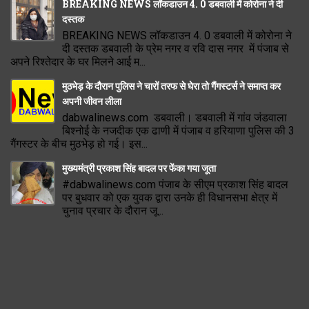
BREAKING NEWS लॉकडाउन 4. 0 डबवाली में कोरोना ने दी
दस्तक
BREAKING NEWS लॉकडाउन 4. 0 डबवाली में कोरोना ने
दी दस्तक डबवाली के प्रेम नगर व रवि दास नगर में पंजाब से
अपने रिश्तेदार के घर मिलने आई म...
मुठभेड़ के दौरान पुलिस ने चारों तरफ से घेरा तो गैंगस्टर्स ने समाप्त कर
अपनी जीवन लीला
dabwalinews.com डबवाली। डबवाली में गांव जंडवाला
बिश्नोई के नजदीक एक ढाणी में पंजाब व हरियाणा पुलिस की 3
गैंगस्टर के बीच मुठभेड़ हो गई। इस...
मुख्यमंत्री प्रकाश सिंह बादल पर फेंका गया जूता
#dabwalinews.com पंजाब के सीएम प्रकाश सिंह बादल
पर बुधवार को एक युवक द्वारा उनके ही विधानसभा क्षेत्र में
चुनाव प्रचार के दौरान जू...