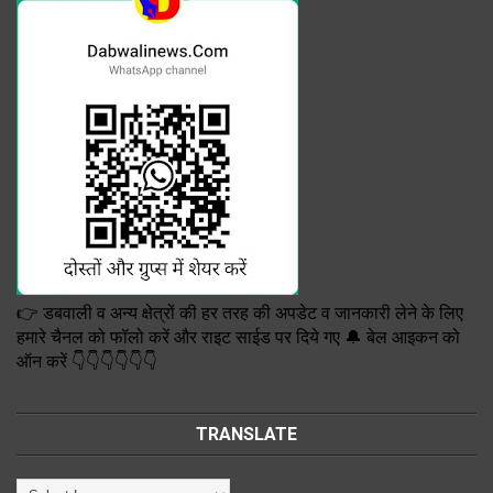
👉 डबवाली व अन्य क्षेत्रों की हर तरह की अपडेट व जानकारी लेने के लिए
हमारे चैनल को फॉलो करें और राइट साईड पर दिये गए 🔔 बेल आइकन को
ऑन करें 👇👇👇👇👇👇
TRANSLATE