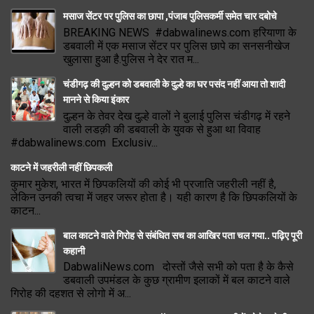
मसाज सेंटर पर पुलिस का छापा ,पंजाब पुलिसकर्मी समेत चार दबोचे
BREAKING NEWS #dabwalinews.com हरियाणा के
डबवाली में एक मसाज सेंटर पर पुलिस छापे का सनसनीखेज
खुलासा हुआ है.पुलिस ने देर रात म...
चंडीगढ़ की दुल्हन को डबवाली के दुल्हे का घर पसंद नहीं आया तो शादी
मानने से किया इंकार
दुल्हन के तेवर देख दुल्हे वालों ने बुलाई पुलिस चंडीगढ़ में रहने
वाली लडक़ी की डबवाली के युवक से हुआ था विवाह
#dabwalinews.com Exclusiv...
काटने में जहरीली नहीं छिपकली
कुमार मुकेश, भारत में छिपकलियों की कोई भी प्रजाति जहरीली नहीं है,
लेकिन उनकी त्वचा में जहर जरूर होता है। यही कारण है कि छिपकलियों के
काटन...
बाल काटने वाले गिरोह से संबंधित सच का आखिर पता चल गया.. पढ़िए पूरी
कहानी
DabwaliNews.com दोस्तों जैसे सभी को पता है के कैसे
डबवाली उपमंडल के कुछ ग्रामीण इलाकों में बल काटने वाले
गिरोह की दहशत से लोगो में अ...