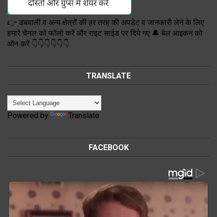
👉 डबवाली व अन्य क्षेत्रों की हर तरह की अपडेट व जानकारी लेने के लिए
हमारे चैनल को फॉलो करें और राइट साईड पर दिये गए 🔔 बेल आइकन को
ऑन करें 👇👇👇👇👇👇
TRANSLATE
Powered by
Translate
FACEBOOK