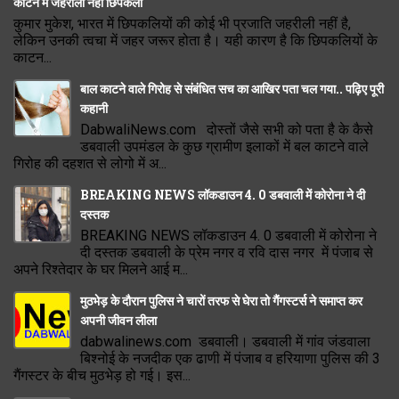
काटने में जहरीली नहीं छिपकली
कुमार मुकेश, भारत में छिपकलियों की कोई भी प्रजाति जहरीली नहीं है,
लेकिन उनकी त्वचा में जहर जरूर होता है। यही कारण है कि छिपकलियों के
काटन...
बाल काटने वाले गिरोह से संबंधित सच का आखिर पता चल गया.. पढ़िए पूरी
कहानी
DabwaliNews.com दोस्तों जैसे सभी को पता है के कैसे
डबवाली उपमंडल के कुछ ग्रामीण इलाकों में बल काटने वाले
गिरोह की दहशत से लोगो में अ...
BREAKING NEWS लॉकडाउन 4. 0 डबवाली में कोरोना ने दी
दस्तक
BREAKING NEWS लॉकडाउन 4. 0 डबवाली में कोरोना ने
दी दस्तक डबवाली के प्रेम नगर व रवि दास नगर में पंजाब से
अपने रिश्तेदार के घर मिलने आई म...
मुठभेड़ के दौरान पुलिस ने चारों तरफ से घेरा तो गैंगस्टर्स ने समाप्त कर
अपनी जीवन लीला
dabwalinews.com डबवाली। डबवाली में गांव जंडवाला
बिश्नोई के नजदीक एक ढाणी में पंजाब व हरियाणा पुलिस की 3
गैंगस्टर के बीच मुठभेड़ हो गई। इस...