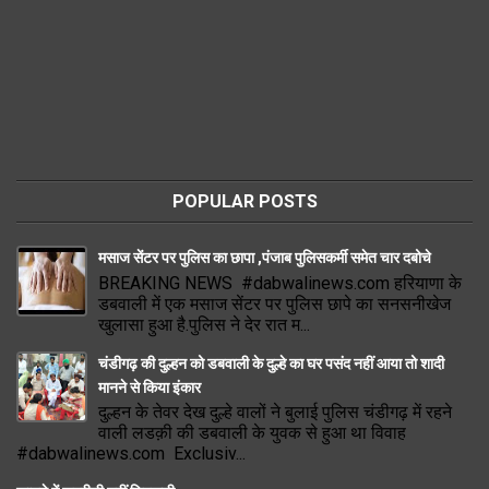
POPULAR POSTS
मसाज सेंटर पर पुलिस का छापा ,पंजाब पुलिसकर्मी समेत चार दबोचे
BREAKING NEWS #dabwalinews.com हरियाणा के
डबवाली में एक मसाज सेंटर पर पुलिस छापे का सनसनीखेज
खुलासा हुआ है.पुलिस ने देर रात म...
चंडीगढ़ की दुल्हन को डबवाली के दुल्हे का घर पसंद नहीं आया तो शादी
मानने से किया इंकार
दुल्हन के तेवर देख दुल्हे वालों ने बुलाई पुलिस चंडीगढ़ में रहने
वाली लडक़ी की डबवाली के युवक से हुआ था विवाह
#dabwalinews.com Exclusiv...