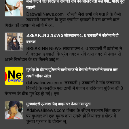
बाल काटने वाले गिरोह से संबंधित सच का आखिर पता चल गया.. पढ़िए पूरी
कहानी
DabwaliNews.com दोस्तों जैसे सभी को पता है के कैसे
डबवाली उपमंडल के कुछ ग्रामीण इलाकों में बल काटने वाले
गिरोह की दहशत से लोगो में अ...
BREAKING NEWS लॉकडाउन 4. 0 डबवाली में कोरोना ने दी
दस्तक
BREAKING NEWS लॉकडाउन 4. 0 डबवाली में कोरोना ने
दी दस्तक डबवाली के प्रेम नगर व रवि दास नगर में पंजाब से
अपने रिश्तेदार के घर मिलने आई म...
मुठभेड़ के दौरान पुलिस ने चारों तरफ से घेरा तो गैंगस्टर्स ने समाप्त कर
अपनी जीवन लीला
dabwalinews.com डबवाली। डबवाली में गांव जंडवाला
बिश्नोई के नजदीक एक ढाणी में पंजाब व हरियाणा पुलिस की 3
गैंगस्टर के बीच मुठभेड़ हो गई। इस...
मुख्यमंत्री प्रकाश सिंह बादल पर फेंका गया जूता
#dabwalinews.com पंजाब के सीएम प्रकाश सिंह बादल
पर बुधवार को एक युवक द्वारा उनके ही विधानसभा क्षेत्र में
चुनाव प्रचार के दौरान जू...