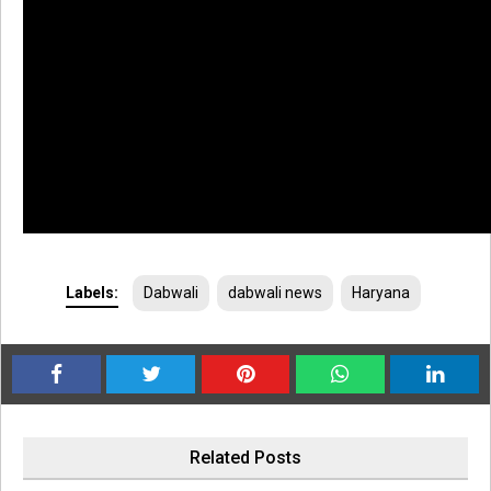
Labels:
Dabwali
dabwali news
Haryana
Related Posts