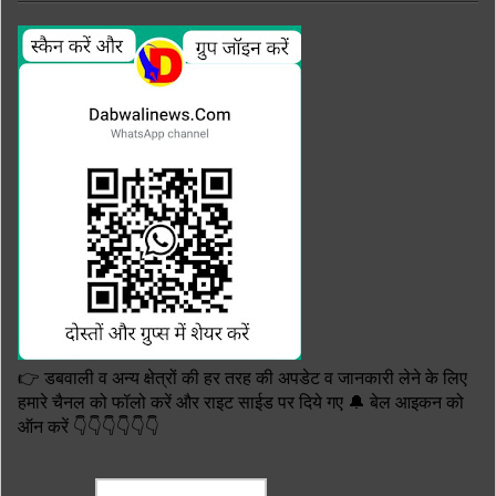
👉 डबवाली व अन्य क्षेत्रों की हर तरह की अपडेट व जानकारी लेने के लिए
हमारे चैनल को फॉलो करें और राइट साईड पर दिये गए 🔔 बेल आइकन को
ऑन करें 👇👇👇👇👇👇