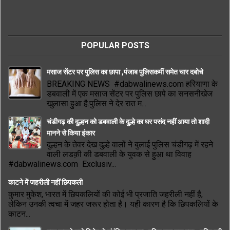
POPULAR POSTS
मसाज सेंटर पर पुलिस का छापा ,पंजाब पुलिसकर्मी समेत चार दबोचे
BREAKING NEWS #dabwalinews.com हरियाणा के
डबवाली में एक मसाज सेंटर पर पुलिस छापे का सनसनीखेज
खुलासा हुआ है.पुलिस ने देर रात म...
चंडीगढ़ की दुल्हन को डबवाली के दुल्हे का घर पसंद नहीं आया तो शादी
मानने से किया इंकार
दुल्हन के तेवर देख दुल्हे वालों ने बुलाई पुलिस चंडीगढ़ में रहने
वाली लडक़ी की डबवाली के युवक से हुआ था विवाह
#dabwalinews.com Exclusiv...
काटने में जहरीली नहीं छिपकली
कुमार मुकेश, भारत में छिपकलियों की कोई भी प्रजाति जहरीली नहीं है,
लेकिन उनकी त्वचा में जहर जरूर होता है। यही कारण है कि छिपकलियों के
काटन...