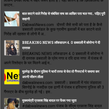
लेकिन उनकी त्वचा में जहर जरूर होता है। यही कारण है कि छिपकलियों के
काटन...
बाल काटने वाले गिरोह से संबंधित सच का आखिर पता चल गया.. पढ़िए पूरी
कहानी
DabwaliNews.com दोस्तों जैसे सभी को पता है के कैसे
डबवाली उपमंडल के कुछ ग्रामीण इलाकों में बल काटने वाले
गिरोह की दहशत से लोगो में अ...
BREAKING NEWS लॉकडाउन 4. 0 डबवाली में कोरोना ने दी
दस्तक
BREAKING NEWS लॉकडाउन 4. 0 डबवाली में कोरोना ने
दी दस्तक डबवाली के प्रेम नगर व रवि दास नगर में पंजाब से
अपने रिश्तेदार के घर मिलने आई म...
मुठभेड़ के दौरान पुलिस ने चारों तरफ से घेरा तो गैंगस्टर्स ने समाप्त कर
अपनी जीवन लीला
dabwalinews.com डबवाली। डबवाली में गांव जंडवाला
बिश्नोई के नजदीक एक ढाणी में पंजाब व हरियाणा पुलिस की 3
गैंगस्टर के बीच मुठभेड़ हो गई। इस...
मुख्यमंत्री प्रकाश सिंह बादल पर फेंका गया जूता
#dabwalinews.com पंजाब के सीएम प्रकाश सिंह बादल