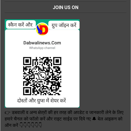
JOIN US ON
👉 डबवाली व अन्य क्षेत्रों की हर तरह की अपडेट व जानकारी लेने के लिए
हमारे चैनल को फॉलो करें और राइट साईड पर दिये गए 🔔 बेल आइकन को
ऑन करें 👇👇👇👇👇👇