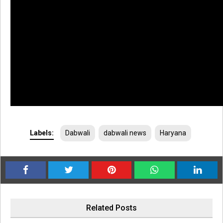
Labels:
Dabwali
dabwali news
Haryana
Related Posts