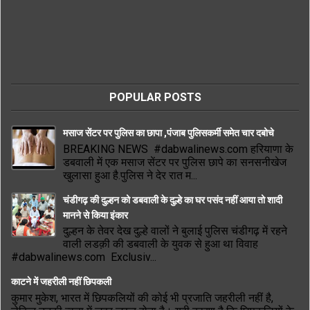
POPULAR POSTS
मसाज सेंटर पर पुलिस का छापा ,पंजाब पुलिसकर्मी समेत चार दबोचे
BREAKING NEWS #dabwalinews.com हरियाणा के
डबवाली में एक मसाज सेंटर पर पुलिस छापे का सनसनीखेज
खुलासा हुआ है.पुलिस ने देर रात म...
चंडीगढ़ की दुल्हन को डबवाली के दुल्हे का घर पसंद नहीं आया तो शादी
मानने से किया इंकार
दुल्हन के तेवर देख दुल्हे वालों ने बुलाई पुलिस चंडीगढ़ में रहने
वाली लडक़ी की डबवाली के युवक से हुआ था विवाह
#dabwalinews.com Exclusiv...
काटने में जहरीली नहीं छिपकली
कुमार मुकेश, भारत में छिपकलियों की कोई भी प्रजाति जहरीली नहीं है,