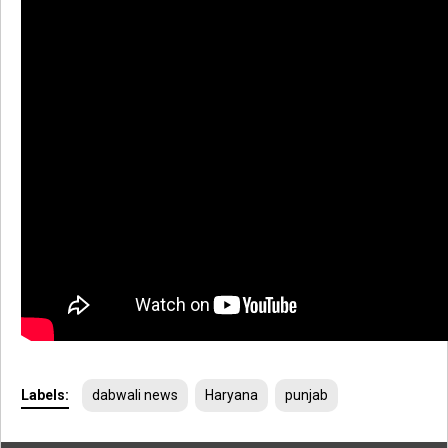
Labels:
dabwali news
Haryana
punjab