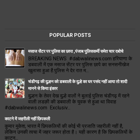
POPULAR POSTS
मसाज सेंटर पर पुलिस का छापा ,पंजाब पुलिसकर्मी समेत चार दबोचे
BREAKING NEWS #dabwalinews.com हरियाणा के
डबवाली में एक मसाज सेंटर पर पुलिस छापे का सनसनीखेज
खुलासा हुआ है.पुलिस ने देर रात म...
चंडीगढ़ की दुल्हन को डबवाली के दुल्हे का घर पसंद नहीं आया तो शादी
मानने से किया इंकार
दुल्हन के तेवर देख दुल्हे वालों ने बुलाई पुलिस चंडीगढ़ में रहने
वाली लडक़ी की डबवाली के युवक से हुआ था विवाह
#dabwalinews.com Exclusiv...
काटने में जहरीली नहीं छिपकली
कुमार मुकेश, भारत में छिपकलियों की कोई भी प्रजाति जहरीली नहीं है,
लेकिन उनकी त्वचा में जहर जरूर होता है। यही कारण है कि छिपकलियों के
काटन...