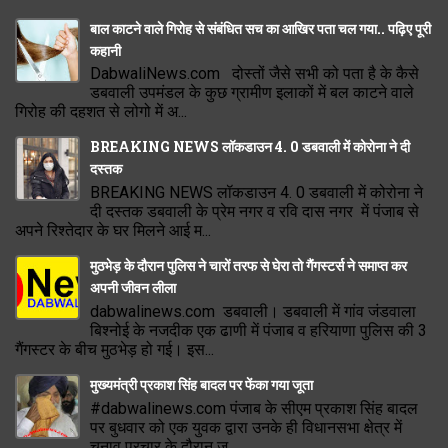
बाल काटने वाले गिरोह से संबंधित सच का आखिर पता चल गया.. पढ़िए पूरी
कहानी
DabwaliNews.com दोस्तों जैसे सभी को पता है के कैसे
डबवाली उपमंडल के कुछ ग्रामीण इलाकों में बल काटने वाले
गिरोह की दहशत से लोगो में अ...
BREAKING NEWS लॉकडाउन 4. 0 डबवाली में कोरोना ने दी
दस्तक
BREAKING NEWS लॉकडाउन 4. 0 डबवाली में कोरोना ने
दी दस्तक डबवाली के प्रेम नगर व रवि दास नगर में पंजाब से
अपने रिश्तेदार के घर मिलने आई म...
मुठभेड़ के दौरान पुलिस ने चारों तरफ से घेरा तो गैंगस्टर्स ने समाप्त कर
अपनी जीवन लीला
dabwalinews.com डबवाली। डबवाली में गांव जंडवाला
बिश्नोई के नजदीक एक ढाणी में पंजाब व हरियाणा पुलिस की 3
गैंगस्टर के बीच मुठभेड़ हो गई। इस...
मुख्यमंत्री प्रकाश सिंह बादल पर फेंका गया जूता
#dabwalinews.com पंजाब के सीएम प्रकाश सिंह बादल
पर बुधवार को एक युवक द्वारा उनके ही विधानसभा क्षेत्र में
चुनाव प्रचार के दौरान जू...