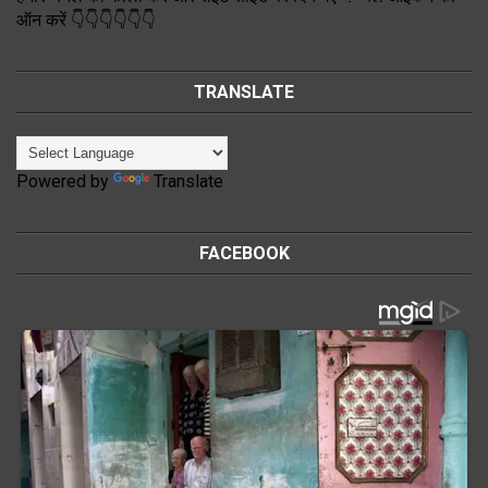
ऑन करें 👇👇👇👇👇👇
TRANSLATE
Powered by
Translate
FACEBOOK